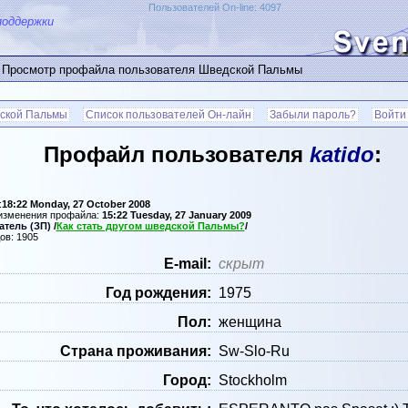
Пользователей On-line: 4097
поддержки
 Просмотр профайла пользователя Шведской Пальмы
ской Пальмы
Список пользователей Он-лайн
Забыли пароль?
Войти
Профайл пользователя
katido
:
:
18:22 Monday, 27 October 2008
 изменения профайла:
15:22 Tuesday, 27 January 2009
тель (ЗП)
/
Как стать другом шведской Пальмы?
/
ов: 1905
Е-mail:
скрыт
Год рождения:
1975
Пол:
женщина
Страна проживания:
Sw-Slo-Ru
Город:
Stockholm