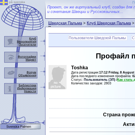
på svenska
П
Проект, он же виртуальный клуб, создан для 
и сочетания Швеции и Русскоязычных...
Шведская Пальма
>
Клуб Шведская Пальма
>
Пальмы
Пользователи Шведской Пальмы
С
Клуб
Мероприятия
Посетители
Профайл 
Фотографии
Маркет
Toshka
Форум
Дата регистрации:
17:12 Friday, 8 August
Объявления
Дата последнего изменения профайла:
0
Статус:
Пользователь (ЗП)
/
Как стать
Количество заходов: 2803
Библиотека
Информация
Новости
Страна прож
Акти
Svenska Palmen