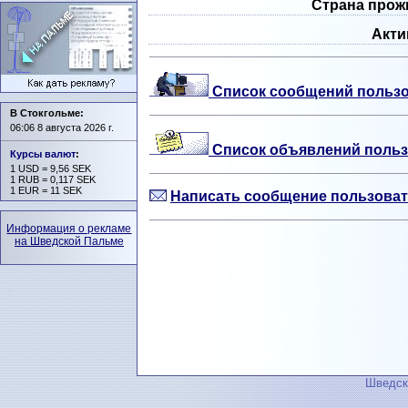
Страна прож
Акти
Список сообщений пользо
В Стокгольме:
06:06 8 августа 2026 г.
Список объявлений польз
Курсы валют
:
1 USD = 9,56 SEK
1 RUB = 0,117 SEK
1 EUR = 11 SEK
Написать сообщение пользовате
Информация о рекламе
на Шведской Пальме
Шведск