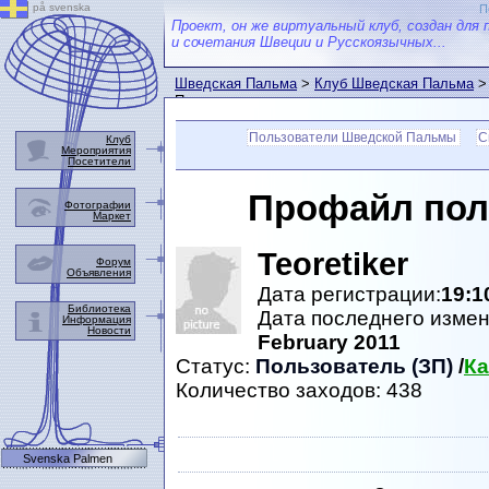
på svenska
П
Проект, он же виртуальный клуб, создан для 
и сочетания Швеции и Русскоязычных...
Шведская Пальма
>
Клуб Шведская Пальма
>
Пальмы
Пользователи Шведской Пальмы
С
Клуб
Мероприятия
Посетители
Профайл пол
Фотографии
Маркет
Teoretiker
Форум
Объявления
Дата регистрации:
19:1
Библиотека
Дата последнего изме
Информация
Новости
February 2011
Статус:
Пользователь (ЗП)
/
Ка
Количество заходов: 438
Svenska Palmen