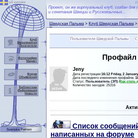
på svenska
П
Проект, он же виртуальный клуб, создан для 
и сочетания Швеции и Русскоязычных...
Шведская Пальма
>
Клуб Шведская Пальма
>
Пальмы
Пользователи Шведской Пальмы
С
Клуб
Мероприятия
Посетители
Профайл
Фотографии
Маркет
Jeny
Форум
Дата регистрации:
16:12 Friday, 2 Januar
Объявления
Дата последнего изменения профайла:
1
Статус:
Пользователь (ЗП)
/
Как стать
Количество заходов: 25316
Библиотека
Информация
Новости
Акти
Список сообщений
Svenska Palmen
написанных на форуме