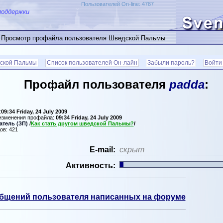
Пользователей On-line: 4787
поддержки
 Просмотр профайла пользователя Шведской Пальмы
ской Пальмы
Список пользователей Он-лайн
Забыли пароль?
Войти
Профайл пользователя
padda
:
:
09:34 Friday, 24 July 2009
 изменения профайла:
09:34 Friday, 24 July 2009
тель (ЗП)
/
Как стать другом шведской Пальмы?
/
ов: 421
Е-mail:
скрыт
Активность:
бщений пользователя написанных на форуме