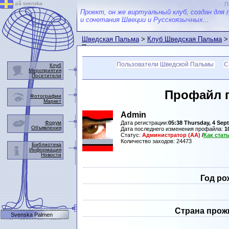
på svenska
П
Проект, он же виртуальный клуб, создан для 
и сочетания Швеции и Русскоязычных...
Шведская Пальма
>
Клуб Шведская Пальма
>
Пальмы
Пользователи Шведской Пальмы
С
Клуб
Мероприятия
Посетители
Профайл 
Фотографии
Маркет
Admin
Форум
Дата регистрации:
05:38 Thursday, 4 Sep
Объявления
Дата последнего изменения профайла:
1
Статус:
Администратор (АА)
/
Как ста
Количество заходов: 24473
Библиотека
Информация
Новости
Год ро
Страна прож
Svenska Palmen