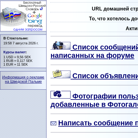
URL домашней ст
То, что хотелось д
Акти
В Стокгольме:
19:58 7 августа 2026 г.
Список сообщений
Курсы валют
:
написанных на форуме
1 USD = 9,56 SEK
1 RUB = 0,117 SEK
1 EUR = 11 SEK
Список объявлени
Информация о рекламе
на Шведской Пальме
Фотографии пользо
добавленные в Фотога
Написать сообщение 