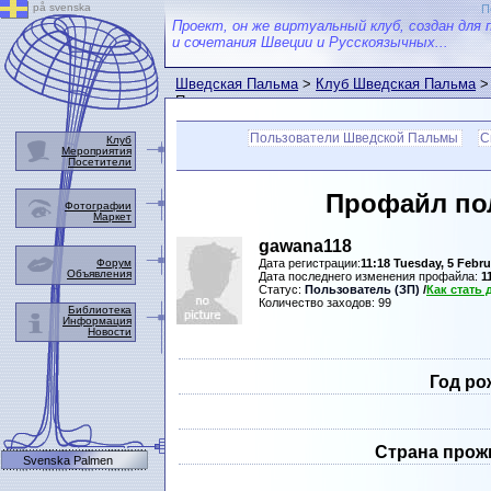
på svenska
П
Проект, он же виртуальный клуб, создан для 
и сочетания Швеции и Русскоязычных...
Шведская Пальма
>
Клуб Шведская Пальма
>
Пальмы
Пользователи Шведской Пальмы
С
Клуб
Мероприятия
Посетители
Профайл по
Фотографии
Маркет
gawana118
Форум
Дата регистрации:
11:18 Tuesday, 5 Febru
Объявления
Дата последнего изменения профайла:
1
Статус:
Пользователь (ЗП)
/
Как стать
Количество заходов: 99
Библиотека
Информация
Новости
Год ро
Страна прож
Svenska Palmen