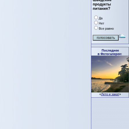
продукты
питания?
Да
Нет
Все равно
Последнее
в Фотогалерее:
«
Лето и закат
»