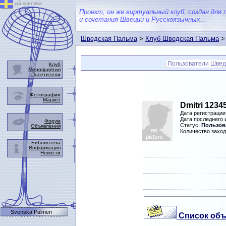
på svenska
Проект, он же виртуальный клуб, создан для 
и сочетания Швеции и Русскоязычных...
Шведская Пальма
>
Клуб Шведская Пальма
>
Пользователи Швед
Клуб
Мероприятия
Посетители
Фотографии
Маркет
Dmitri 1234
Дата регистрации
Дата последнего
Форум
Статус:
Пользова
Объявления
Количество заход
Библиотека
Информация
Новости
Svenska Palmen
Список объ