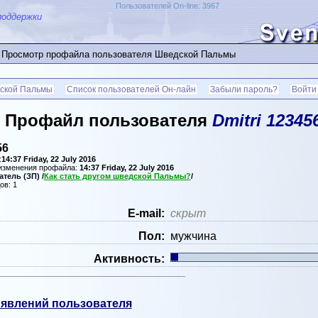
Пользователей On-line: 3967
поддержки
 Просмотр профайла пользователя Шведской Пальмы
ской Пальмы
Список пользователей Он-лайн
Забыли пароль?
Войти
Профайл пользователя
Dmitri 12345
56
:
14:37 Friday, 22 July 2016
 изменения профайла:
14:37 Friday, 22 July 2016
тель (ЗП)
/
Как стать другом шведской Пальмы?
/
ов: 1
Е-mail:
скрыт
Пол:
мужчина
Активность:
явлений пользователя