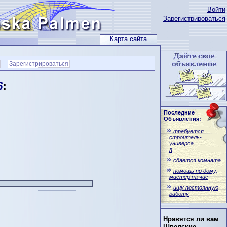
Войти
Зарегистрироваться
Карта сайта
Зарегистрироваться
6
:
Последние
Объявления:
требуется
строитель-
универса
л
сдается комната
помощь по дому,
мастер на час
ищу постоянную
работу
Нравятся ли вам
Шведские