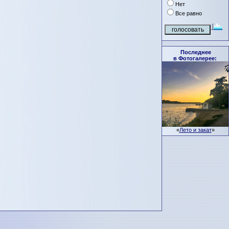
Нет
Все равно
Последнее
в Фотогалерее:
«
Лето и закат
»