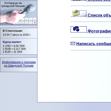
Список объ
Фотографии
В Стокгольме:
13:34 7 августа 2026 г.
Курсы валют
:
Написать сообще
1 USD = 9,56 SEK
1 RUB = 0,117 SEK
1 EUR = 11 SEK
Информация о рекламе
на Шведской Пальме