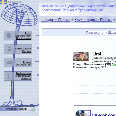
på svenska
Проект, он же виртуальный клуб, создан для 
и сочетания Швеции и Русскоязычных...
Шведская Пальма
>
Клуб Шведская Пальма
>
Пользователи Швед
Клуб
Мероприятия
Посетители
Фотографии
Маркет
LiraL
Дата регистрации
Дата последнего
Форум
Статус:
Пользователь (ЗП)
/
Ка
Объявления
Количество заходов: 382
Библиотека
Информация
Новости
Svenska Palmen
Список соо