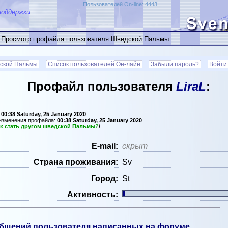
Пользователей On-line: 4443
поддержки
 Просмотр профайла пользователя Шведской Пальмы
ской Пальмы
Список пользователей Он-лайн
Забыли пароль?
Войти
Профайл пользователя
LiraL
:
:
00:38 Saturday, 25 January 2020
 изменения профайла:
00:38 Saturday, 25 January 2020
к стать другом шведской Пальмы?
/
Е-mail:
скрыт
Страна проживания:
Sv
Город:
St
Активность:
бщений пользователя написанных на форуме