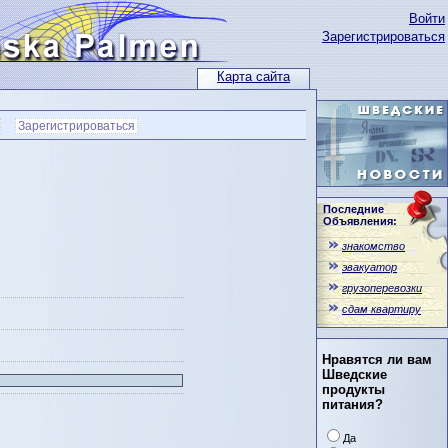
Войти
Зарегистрироваться
Карта сайта
Зарегистрироваться
Последние
Объявления:
знакомство
эвакуатор
грузоперевозки
сдам квартиру
Нравятся ли вам
Шведские
продукты
питания?
Да