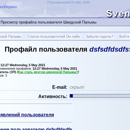
Пользователей On-line: 4283
поддержки
 Просмотр профайла пользователя Шведской Пальмы
ской Пальмы
Список пользователей Он-лайн
Забыли пароль?
Войти
Профайл пользователя
dsfsdfdsdfs
:
12:27 Wednesday, 5 May 2021
 изменения профайла:
12:27 Wednesday, 5 May 2021
тель (ЗП)
/
Как стать другом шведской Пальмы?
/
ов: 3
Е-mail:
скрыт
Активность:
явлений пользователя
ние пользователю dsfsdfdsdfs