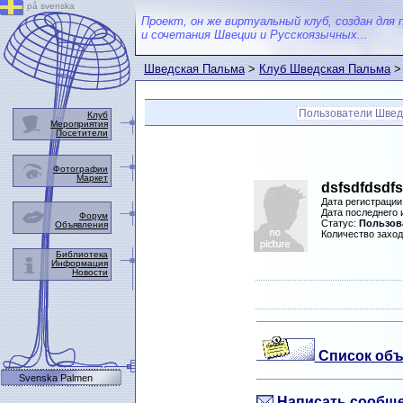
på svenska
Проект, он же виртуальный клуб, создан для 
и сочетания Швеции и Русскоязычных...
Шведская Пальма
>
Клуб Шведская Пальма
>
Пользователи Швед
Клуб
Мероприятия
Посетители
Фотографии
Маркет
dsfsdfdsdfs
Дата регистрации
Дата последнего
Форум
Статус:
Пользова
Объявления
Количество заход
Библиотека
Информация
Новости
Список объ
Svenska Palmen
Написать сообще