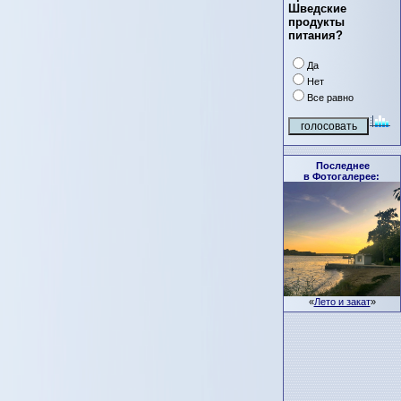
Шведские
продукты
питания?
Да
Нет
Все равно
Последнее
в Фотогалерее:
«
Лето и закат
»