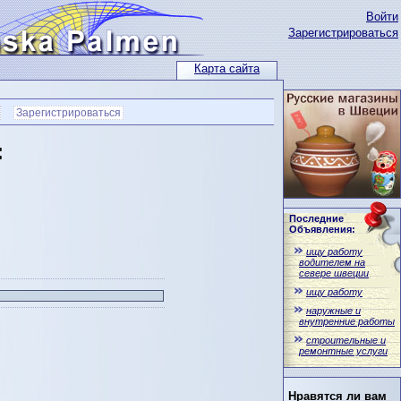
Войти
Зарегистрироваться
Карта сайта
Зарегистрироваться
:
Последние
Объявления:
ищу работу
водителем на
севере швеции
ищу работу
наружные и
внутренние работы
строительные и
ремонтные услуги
Нравятся ли вам