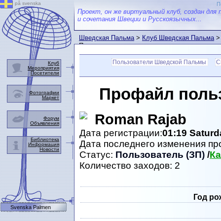
på svenska
П
Проект, он же виртуальный клуб, создан для 
и сочетания Швеции и Русскоязычных...
Шведская Пальма
>
Клуб Шведская Пальма
>
Пальмы
Пользователи Шведской Пальмы
С
Клуб
Мероприятия
Посетители
Профайл поль
Фотографии
Маркет
Roman Rajab
Форум
Объявления
Дата регистрации:
01:19 Saturd
Библиотека
Дата последнего изменения п
Информация
Новости
Статус:
Пользователь (ЗП)
/
Ка
Количество заходов: 2
Год ро
Svenska Palmen