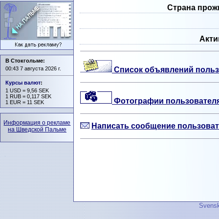
Страна прож
Акти
В Стокгольме:
00:43 7 августа 2026 г.
Список объявлений польз
Курсы валют
:
1 USD = 9,56 SEK
1 RUB = 0,117 SEK
Фотографии пользователя 
1 EUR = 11 SEK
Информация о рекламе
Написать сообщение пользова
на Шведской Пальме
Svensk