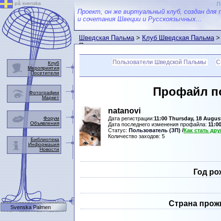
på svenska
П
Проект, он же виртуальный клуб, создан для 
и сочетания Швеции и Русскоязычных...
Шведская Пальма
>
Клуб Шведская Пальма
>
Пальмы
Пользователи Шведской Пальмы
С
Клуб
Мероприятия
Посетители
Профайл п
Фотографии
Маркет
natanovi
Форум
Дата регистрации:
11:00 Thursday, 18 Augus
Объявления
Дата последнего изменения профайла:
11:0
Статус:
Пользователь (ЗП)
/
Как стать др
Количество заходов: 5
Библиотека
Информация
Новости
Год ро
Страна прож
Svenska Palmen