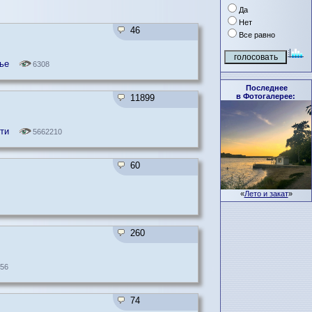
Да
Нет
46
Все равно
ье
6308
Последнее
в Фотогалерее:
11899
ти
5662210
60
«
Лето и закат
»
260
56
74