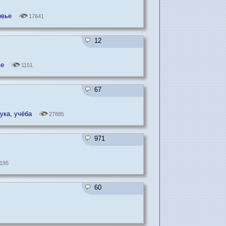
овье
17641
12
ье
1151
67
ука, учёба
27885
971
195
60