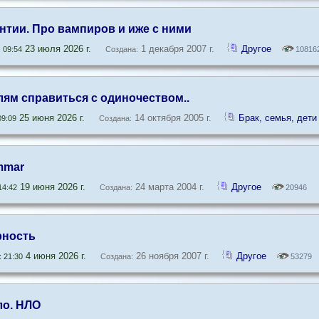
нтии. Про вампиров и иже с ними
23 июля 2026 г.
1 декабря 2007 г.
Другое
 09:54
Создана:
10816
лям справиться с одиночеством..
25 июня 2026 г.
14 октября 2005 г.
Брак, семья, дети
9:09
Создана:
mmar
19 июня 2026 г.
24 марта 2004 г.
Другое
14:42
Создана:
20946
рность
4 июня 2026 г.
26 ноября 2007 г.
Другое
 21:30
Создана:
53279
ло. НЛО