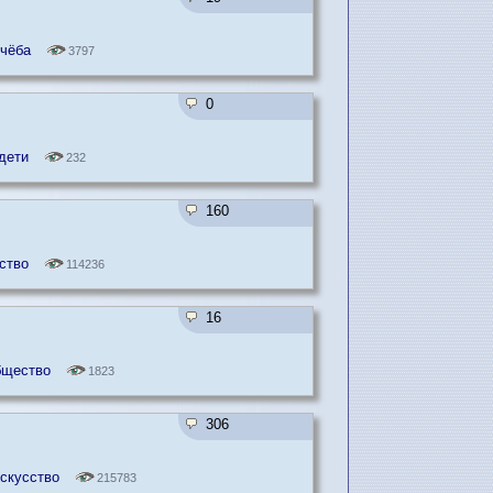
учёба
3797
0
дети
232
160
ство
114236
16
бщество
1823
306
искусство
215783