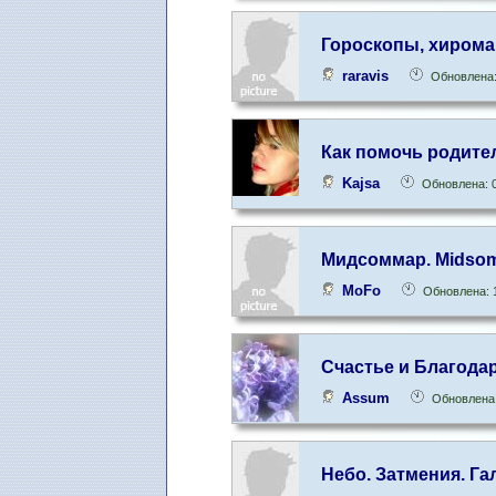
Гороскопы, хирома
raravis
Обновлена:
Как помочь родите
Kajsa
Обновлена: 0
Мидсоммар. Midso
MoFo
Обновлена: 
Счастье и Благода
Assum
Обновлена:
Небо. Затмения. Га