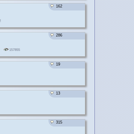
162
2
286
157855
19
13
315