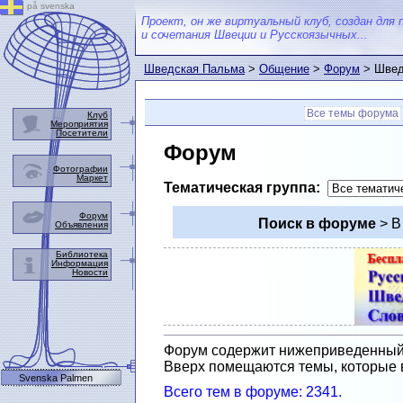
på svenska
Проект, он же виртуальный клуб, создан для 
и сочетания Швеции и Русскоязычных...
Шведская Пальма
>
Общение
>
Форум
> Швед
Все темы форума
Клуб
Мероприятия
Посетители
Форум
Фотографии
Маркет
Тематическая группа:
Форум
Поиск в форуме
> В
Объявления
Библиотека
Информация
Новости
Форум содержит нижеприведенный с
Вверх помещаются темы, которые 
Svenska Palmen
Всего тем в форуме: 2341.