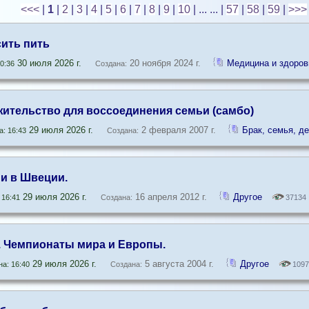
<<<
|
1
|
2
|
3
|
4
|
5
|
6
|
7
|
8
|
9
|
10
| ... ...
|
57
|
58
|
59
|
>>>
сить пить
30 июля 2026 г.
20 ноября 2024 г.
Медицина и здоров
0:36
Создана:
жительство для воссоединения семьи (самбо)
29 июля 2026 г.
2 февраля 2007 г.
Брак, семья, де
: 16:43
Создана:
и в Швеции.
29 июля 2026 г.
16 апреля 2012 г.
Другое
 16:41
Создана:
37134
 Чемпионаты мира и Европы.
29 июля 2026 г.
5 августа 2004 г.
Другое
а: 16:40
Создана:
1097