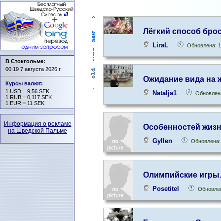
Лёгкий способ бро
LiraL
Обновлена: 1
В Стокгольме:
00:19 7 августа 2026 г.
Ожидание вида на 
Курсы валют
:
1 USD = 9,56 SEK
Natalja1
Обновлена
1 RUB = 0,117 SEK
1 EUR = 11 SEK
Информация о рекламе
Oсобенностей жизн
на Шведской Пальме
Gyllen
Обновлена:
Олимпийские игры.
Posetitel
Обновлен