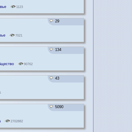
вье
1123
29
вье
7021
134
общество
90762
43
5
5090
а
2702882