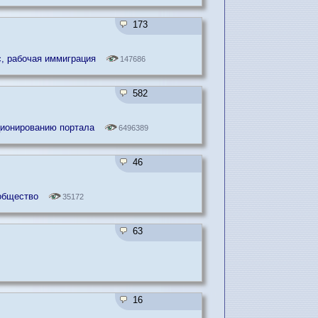
173
с, рабочая иммиграция
147686
582
ционированию портала
6496389
46
общество
35172
63
16