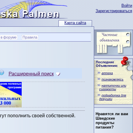
Войти
Зарегистрироваться
Карта сайта
 в форуме
Правила
Последние
Объявления:
аптека
Расширенный поиск
познакомлюсь
наппиточки или
сиггареты
подработка для
девушки
Нравятся ли вам
ут пополнить своей собственной.
Шведские
продукты
питания?