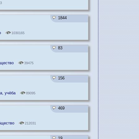
3
1844
о
1030165
83
бщество
39475
156
а, учёба
89095
469
бщество
212031
19