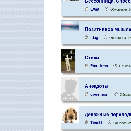
Бессонница. Спосо
Evaa
Обновлена: 1
Позитивное мышле
idag
Обновлена: 16
Стихи
Frau Irma
Обновле
Анекдоты
gogenson
Обновле
Денежные перевод
Tina81
Обновлена: