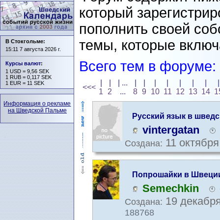
который зарегистрир
пополнить своей со
темы, которые включ
В Стокгольме:
15:11 7 августа 2026 г.
Всего тем в форуме:
Курсы валют
:
1 USD = 9,56 SEK
1 RUB = 0,117 SEK
|
|
| ...
|
|
|
|
|
|
|
|
1 EUR = 11 SEK
<<<
1
2
...
8
9
10
11
12
13
14
1
Информация о рекламе
на Шведской Пальме
Русский язык в швед
vintergatan
11 октября
Создана:
Попрошайки в Швеци
Semechkin
19 декабря
Создана:
188768