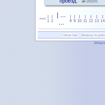
проезд.
26005
| ...
|
|
|
|
|
|
|
|
|
<<<
1
2
...
8
9
10
11
12
13
14
Список тем
Вопросы по рабо
Шведск