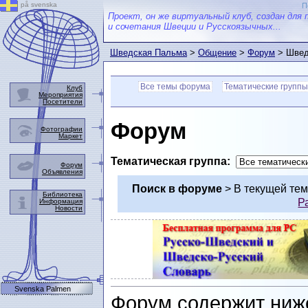
på svenska
П
Проект, он же виртуальный клуб, создан для 
и сочетания Швеции и Русскоязычных...
Шведская Пальма
>
Общение
>
Форум
> Швед
Все темы форума
Тематические группы
Клуб
Мероприятия
Посетители
Форум
Фотографии
Маркет
Тематическая группа:
Форум
Объявления
Поиск в форуме
> В текущей те
Библиотека
Р
Информация
Новости
Svenska Palmen
Форум содержит ниж