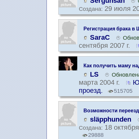
Sergunsan
29 июля 20
Создана:
Регистрация брака в
SaraC
Обнов
сентября 2007 г.
Как получить маму н
LS
Обновлена
марта 2004 г.
Ю
проезд.
515705
Возможности переезда
Швеции
släpphunden
18 октября
Создана:
29888