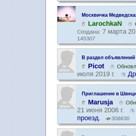
Москвичка Медведска
Швеции. Обсуждение 
LarochkaN
7 марта 20
Создана:
145307
В раздел объявлений
Picot
Обновл
июля 2019 г.
Др
Приглашение в Швеци
Marusja
Обн
21 июня 2006 г.
проезд.
308630