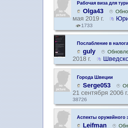
Рабочая виза для тур
Olga43
Обно
мая 2019 г.
Юри
1733
Послабление в налога
помощи
guly
Обновле
2018 г.
Шведско
Города Швеции
Serge053
Об
21 сентября 2006 г
38726
Аспекты оружейного 
Leifman
Обн