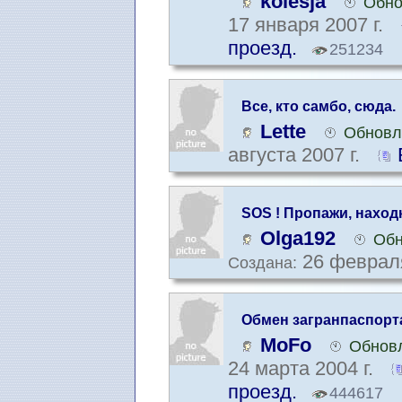
kolesja
Обно
17 января 2007 г.
проезд.
251234
Все, кто самбо, сюда.
Lette
Обновл
августа 2007 г.
SOS ! Пропажи, наход
Olga192
Обн
26 февраля
Создана:
Обмен загранпаспорт
MoFo
Обновл
24 марта 2004 г.
проезд.
444617