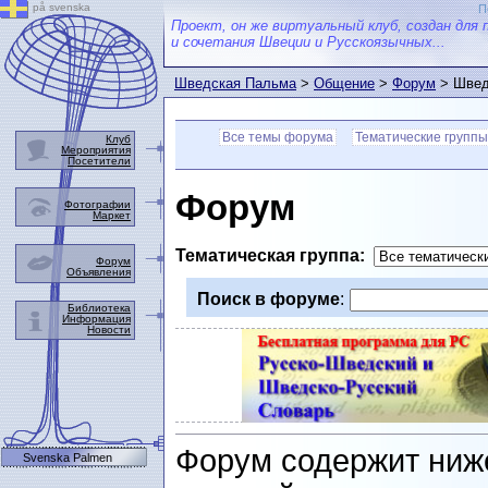
på svenska
П
Проект, он же виртуальный клуб, создан для 
и сочетания Швеции и Русскоязычных...
Шведская Пальма
>
Общение
>
Форум
> Швед
Все темы форума
Тематические группы
Клуб
Мероприятия
Посетители
Форум
Фотографии
Маркет
Тематическая группа:
Форум
Объявления
Поиск в форуме
:
Библиотека
Информация
Новости
Форум содержит ниж
Svenska Palmen