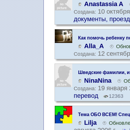
Anastassia A
10 октября
Создана:
документы, проезд
Как помочь ребенку п
Alla_A
Обнов
12 сентябр
Создана:
Шведские фамилии, и
значение.
NinaNina
Об
19 января 
Создана:
перевод
12363
Тема ОБО ВСЕМ! Спец
любящих поболтать.
Lilja
Обновле