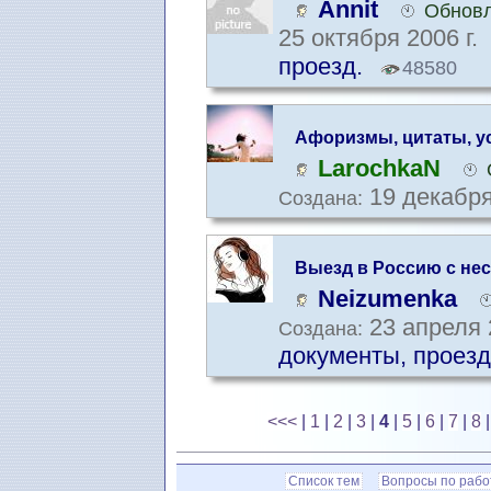
Annit
Обновл
25 октября 2006 г.
проезд.
48580
Афоризмы, цитаты, у
LarochkaN
19 декабря
Создана:
Выезд в Россию с не
Neizumenka
23 апреля 
Создана:
документы, проезд
<<<
|
1
|
2
|
3
|
4
|
5
|
6
|
7
|
8
Список тем
Вопросы по рабо