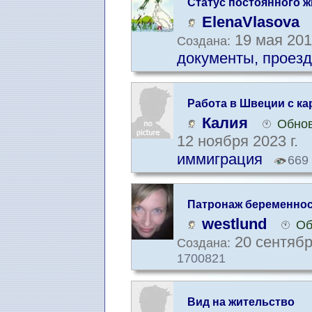
Статус постоянного ж
Швеции
ElenaVlasova
19 мая 201
Создана:
документы, проезд
Работа в Швеции с ка
Калия
Обнов
12 ноября 2023 г.
иммиграция
669
Патронаж беременнос
westlund
Об
20 сентябр
Создана:
1700821
Вид на жительство