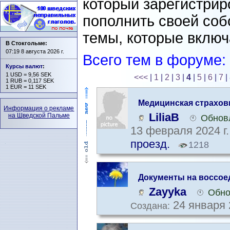
который зарегистрир
пополнить своей со
темы, которые включ
В Стокгольме:
07:19 8 августа 2026 г.
Всего тем в форуме:
Курсы валют
:
1 USD = 9,56 SEK
<<<
|
1
|
2
|
3
|
4
|
5
|
6
|
7
|
1 RUB = 0,117 SEK
1 EUR = 11 SEK
Медицинская страхов
Информация о рекламе
LiliaB
на Шведской Пальме
Обновл
13 февраля 2024 г
проезд.
1218
Документы на воссоед
получение ВНЖ
Zayyka
Обно
24 января 
Создана: