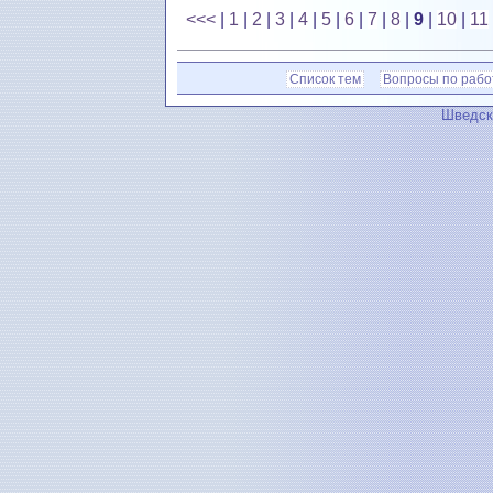
<<<
|
1
|
2
|
3
|
4
|
5
|
6
|
7
|
8
|
9
|
10
|
11
Список тем
Вопросы по рабо
Шведск