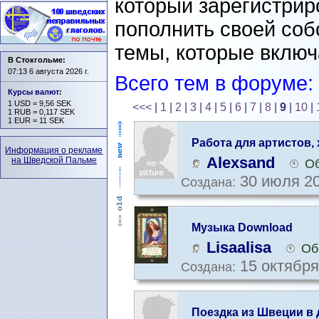
который зарегистрир
пополнить своей со
темы, которые включ
В Стокгольме:
07:13 6 августа 2026 г.
Всего тем в форуме:
Курсы валют
:
1 USD = 9,56 SEK
<<<
|
1
|
2
|
3
|
4
|
5
|
6
|
7
|
8
|
9
|
10
|
1 RUB = 0,117 SEK
1 EUR = 11 SEK
Работа для артистов,
Информация о рекламе
Alexsand
на Шведской Пальме
Об
30 июля 20
Создана:
Музыка Download
Lisaalisa
Об
15 октября
Создана:
Поездка из Швеции в 