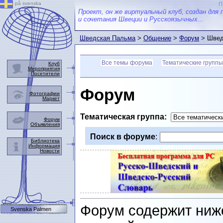
på svenska
П
Проект, он же виртуальный клуб, создан для 
и сочетания Швеции и Русскоязычных...
Шведская Пальма
>
Общение
>
Форум
> Швед
Все темы форума
Тематические группы
Клуб
Мероприятия
Посетители
Форум
Фотографии
Маркет
Тематическая группа:
Форум
Объявления
Поиск в форуме
:
Библиотека
Информация
Новости
Форум содержит ниж
Svenska Palmen