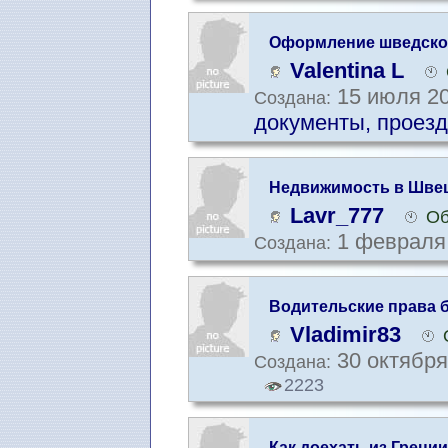
Оформление шведског
Valentina L
15 июля 20
Создана:
документы, проезд
Недвижимость в Шве
Lavr_777
Об
1 февраля 
Создана:
Водительские права б
Vladimir83
30 октября
Создана:
2223
Как доехать из Греции