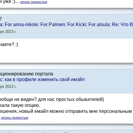
уже :)...
читать полностью
?
ca: For anna-nikole: For Palmen: For Kicki: For alsula: Re: Что
я 2013 г.
чаете? :)
кционированию портала
ic: как в профиле изменить свой имэйл
я 2013 г.
вообще не виден? для нас простых обывателей)
рала такую опцию.
решения, новый емайл можно отправить мне персональным 
.
читать полностью