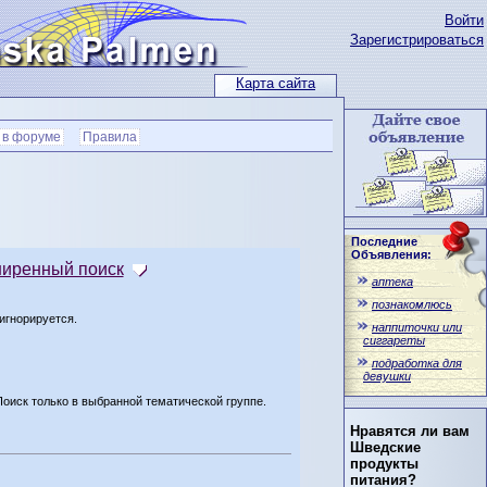
Войти
Зарегистрироваться
Карта сайта
 в форуме
Правила
Последние
Объявления:
иренный поиск
аптека
познакомлюсь
игнорируется.
наппиточки или
сиггареты
подработка для
девушки
Поиск только в выбранной тематической группе.
Нравятся ли вам
Шведские
продукты
питания?