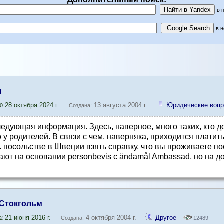
в 
в 
я
28 октября 2024 г.
13 августа 2004 г.
Юридические вопр
0
Создана:
ледующая информация. Здесь, наверное, много таких, кто до
у родителей. В связи с чем, наверняка, приходится платить
с. посольстве в Швеции взять справку, что вы проживаете п
дают на основании personbevis с ändamål Ambassad, но на д
 Стокгольм
21 июня 2016 г.
4 октября 2004 г.
Другое
2
Создана:
12489