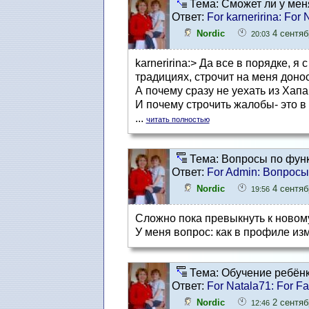
Тема: Сможет ли у мен
Ответ:
For karneririna: Fo
Nordic
4 сентябр
20:03
karneririna:> Да все в порядке, 
традициях, строчит на меня донос
А почему сразу не уехать из Хап
И почему строчить жалобы- это 
...
читать полностью
Тема: Вопросы по фун
Ответ:
For Admin: Вопрос
Nordic
4 сентябр
19:56
Cложно пока превыкнуть к новому
У меня вопрос: как в профиле из
Тема: Обучение ребён
Ответ:
For Natala71: For F
Nordic
2 сентябр
12:46