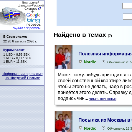
Найдено в темах
(7)
В Стокгольме:
22:28 6 августа 2026 г.
Курсы валют
:
Полезная информаци
1 USD = 9,56 SEK
1 RUB = 0,117 SEK
Nordic
1 EUR = 11 SEK
Обновлена: 20:5
Информация о рекламе
Может, кому-нибудь пригодится с
на Шведской Пальме
своей собственной квартире либо 
чтобы этого не делать, надо в ро
придётся этого делать. Справку 
подпись чин...
читать полностью
Посылка из Москвы в
Nordic
Обновлена: 18:3