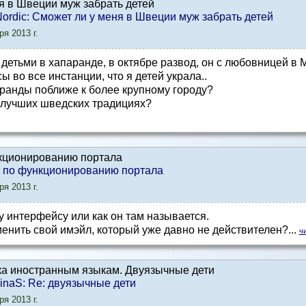
я в Швеции муж забрать детей
r Nordic: Сможет ли у меня в Швеции муж забрать детей
я 2013 г.
я с детьми в хапаранде, в октябре развод, он с любовницей в
ы во все инстанции, что я детей украла..
аранды поближе к более крупному городу?
в лучших шведских традициях?
кционированию портала
ы по функционированию портала
я 2013 г.
 интерфейсу или как он там называется.
менить свой имэйл, который уже давно не действителен?...
ч
ка иностранным языкам. Двуязычные дети
ainaS: Re: двуязычные дети
я 2013 г.