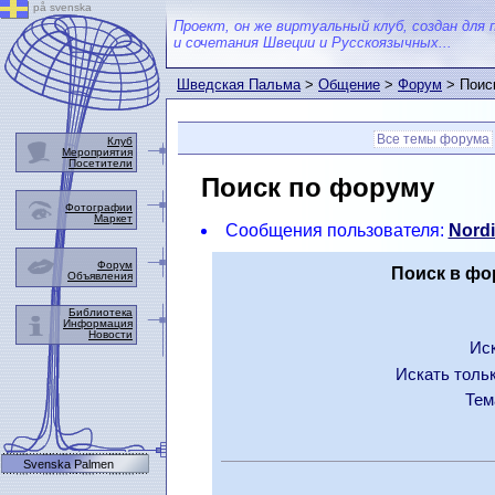
på svenska
Проект, он же виртуальный клуб, создан для 
и сочетания Швеции и Русскоязычных...
Шведская Пальма
>
Общение
>
Форум
> Поис
Все темы форума
Клуб
Мероприятия
Посетители
Поиск по форуму
Фотографии
Маркет
Сообщения пользователя:
Nordi
Форум
Поиск в фо
Объявления
Библиотека
Информация
Новости
Иск
Искать тольк
Тем
Svenska Palmen