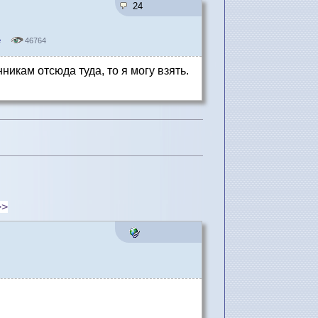
24
е
46764
никам отсюда туда, то я могу взять.
>>