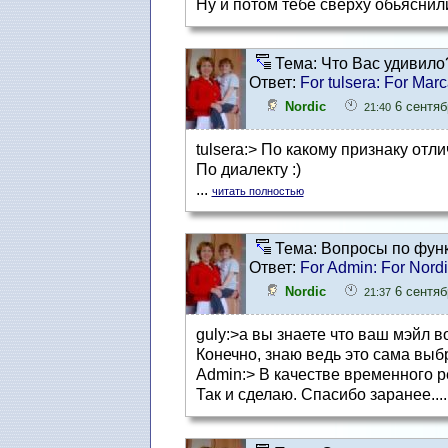
Ну и потом тебе сверху обьяснили 
Тема: Что Вас удивило
Ответ:
For tulsera: For Mar
Nordic
6 сентябр
21:40
tulsera:> По какому признаку отли
По диалекту :)
...
читать полностью
Тема: Вопросы по фун
Ответ:
For Admin: For Nord
Nordic
6 сентябр
21:37
guly:>а вы знаете что ваш мэйл 
Конечно, знаю ведь это сама выб
Admin:> В качестве временного 
Так и сделаю. Спасибо заранее...