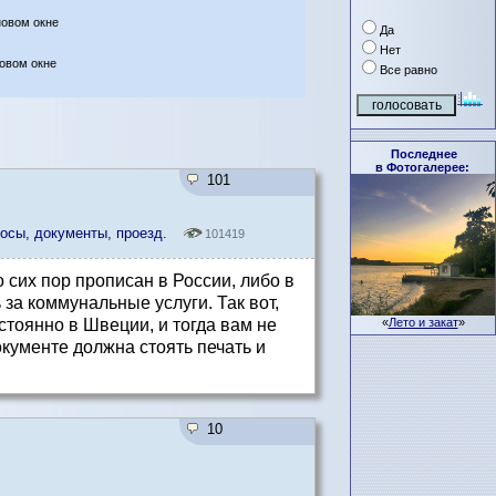
новом окне
Да
Нет
новом окне
Все равно
Последнее
в Фотогалерее:
101
осы, документы, проезд.
101419
 сих пор прописан в России, либо в
 за коммунальные услуги. Так вот,
остоянно в Швеции, и тогда вам не
«
Лето и закат
»
окументе должна стоять печать и
10