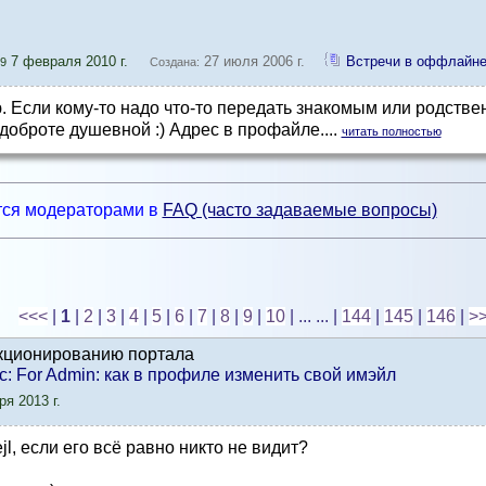
7 февраля 2010 г.
27 июля 2006 г.
Встречи в оффлайн
9
Создана:
. Если кому-то надо что-то передать знакомым или родствен
доброте душевной :) Адрес в профайле....
читать полностью
ся модераторами в
FAQ (часто задаваемые вопросы)
<<<
|
1
|
2
|
3
|
4
|
5
|
6
|
7
|
8
|
9
|
10
| ... ...
|
144
|
145
|
146
|
>
кционированию портала
ic: For Admin: как в профиле изменить свой имэйл
я 2013 г.
jl, если его всё равно никто не видит?