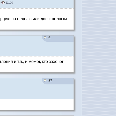
11100
урцию на неделю или две с полным
6
ения и т.п., и может, кто захочет
37