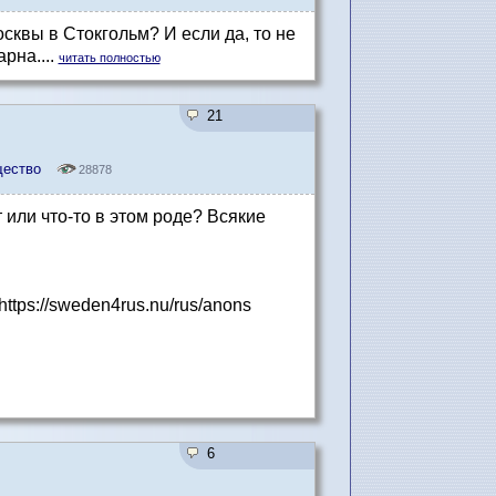
сквы в Стокгольм? И если да, то не
рна....
читать полностью
21
щество
28878
 или что-то в этом роде? Всякие
tps://sweden4rus.nu/rus/anons
6