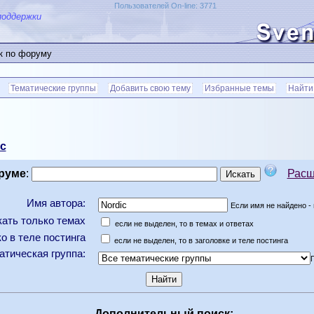
Пользователей On-line: 3771
поддержки
к по форуму
Тематические группы
Добавить свою тему
Избранные темы
Найти
c
руме
:
Расш
Имя автора:
Если имя не найдено - 
ать только темах
если не выделен, то в темах и ответах
о в теле постинга
если не выделен, то в заголовке и теле постинга
атическая группа:
Дополнительный поиск: