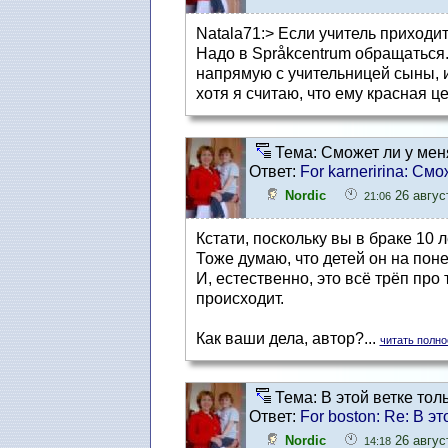
Natala71:> Если учитель приходит
Надо в Språkcentrum обращаться.
напрямую с учительницей сыны, и 
хотя я считаю, что ему красная цена
Тема: Сможет ли у мен
Ответ:
For karneririna: См
Nordic
26 август
21:06
Кстати, поскольку вы в браке 10 л
Тоже думаю, что детей он на поне
И, естественно, это всё трёп про 
происходит.
Как ваши дела, автор?...
читать полн
Тема: В этой ветке тол
Ответ:
For boston: Re: В э
Nordic
26 август
14:18