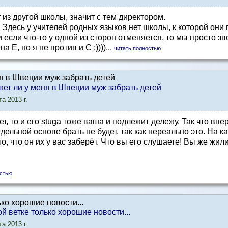
 из другой школы, значит с тем директором.
 Здесь у учителей родных языков нет школы, к которой они 
если что-то у одной из сторон отменяется, то мы просто зв
 Е, но я не против и С :))))...
читать полностью
я в Швеции муж забрать детей
ожет ли у меня в Швеции муж забрать детей
а 2013 г.
ет, то и его stuga тоже ваша и подлежит дележу. Так что впе
дельной основе брать не будет, так как нереально это. На к
то, что он их у вас заберёт. Что вы его слушаете! Вы же жил
остью
ько хорошие новости...
той ветке только хорошие новости...
а 2013 г.