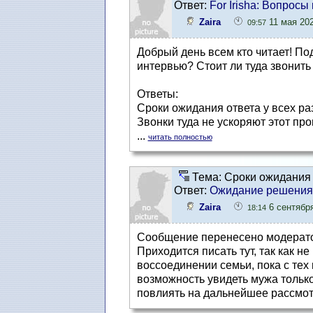
Ответ:
For Irisha: Вопрос
Zaira
11 мая 202
09:57
Добрый день всем кто читает! По
интервью? Стоит ли туда звонить
Ответы:
Сроки ожидания ответа у всех разн
Звонки туда не ускоряют этот про
...
читать полностью
Тема: Сроки ожидания 
Ответ:
Ожидание решения
Zaira
6 сентября
18:14
Сообщение перенесено модерат
Приходится писать тут, так как не
воссоединении семьи, пока с тех 
возможность увидеть мужа только
повлиять на дальнейшее рассмотр