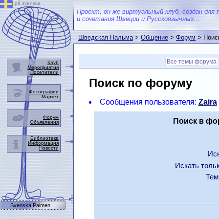
på svenska
Проект, он же виртуальный клуб, создан для 
и сочетания Швеции и Русскоязычных...
Шведская Пальма
>
Общение
>
Форум
> Поис
Все темы форума
Клуб
Мероприятия
Посетители
Поиск по форуму
Фотографии
Маркет
Сообщения пользователя:
Zaira
Форум
Поиск в фо
Объявления
Библиотека
Информация
Новости
Иск
Искать тольк
Тем
Svenska Palmen