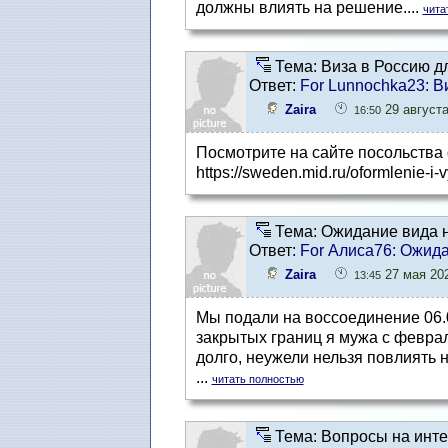
должны влиять на решение....
чита
Тема: Виза в Россию д
Ответ:
For Lunnochka23: В
Zaira
29 августа
16:50
Посмотрите на сайте посольства 
https://sweden.mid.ru/oformlenie-i-
Тема: Ожидание вида н
Ответ:
For Алиса76: Ожида
Zaira
27 мая 202
13:45
Мы подали на воссоединение 06.0
закрытых границ я мужа с феврал
долго, неужели нельзя повлиять 
...
читать полностью
Тема: Вопросы на инте