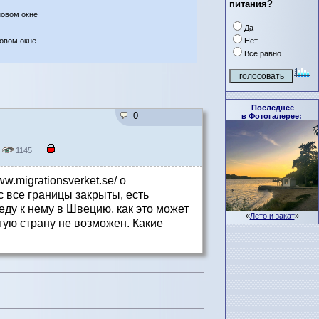
питания?
новом окне
Да
Нет
новом окне
Все равно
Последнее
0
в Фотогалерее:
1145
w.migrationsverket.se/ о
с все границы закрыты, есть
ду к нему в Швецию, как это может
«
Лето и закат
»
гую страну не возможен. Какие