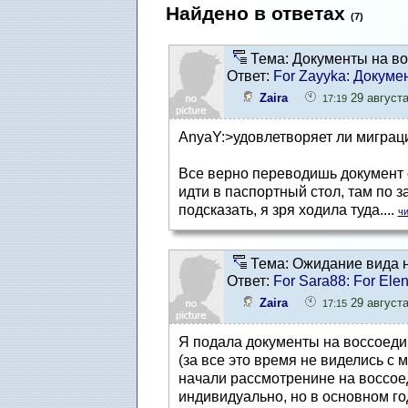
Найдено в ответах
(7)
Тема: Документы на во
Ответ:
For Zayyka: Докуме
Zaira
29 августа
17:19
AnyaY:>удовлетворяет ли миграци
Bсе верно переводишь документ 
идти в паспортный стол, там по 
подсказать, я зря ходила туда....
чи
Тема: Ожидание вида н
Ответ:
For Sara88: For El
Zaira
29 августа
17:15
Я подала документы на воссоеди
(за все это время не виделись с 
начали рассмотренине на воссоед
индивидуально, но в основном го