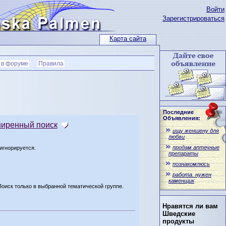
Войти
Зарегистрироваться
Карта сайта
 в форуме
Правила
Последние
Объявления:
иренный поиск
ищу женшену для
любви
продам аптечные
игнорируется.
препараты
познакомлюсь
работа. нужен
каменщик
Поиск только в выбранной тематической группе.
Нравятся ли вам
Шведские
продукты