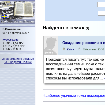
Найдено в темах
(1)
В Стокгольме:
05:44 7 августа 2026 г.
Курсы валют
:
Ожидание решения о 
1 USD = 9,56 SEK
1 RUB = 0,117 SEK
Zaira
1 EUR = 11 SEK
Обновлена: 13:38
Информация о рекламе
Приходится писать тут, так как не
на Шведской Пальме
воссоединении семьи, пока с тех 
возможность увидеть мужа только
повлиять на дальнейшее рассмотр
способы вы использовали для ...
Наиболее удачные темы помещают