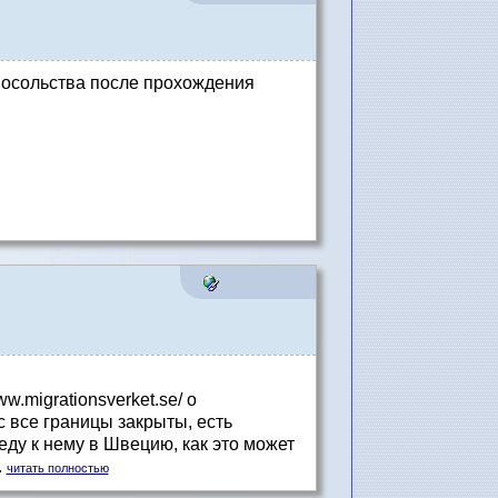
 посольства после прохождения
w.migrationsverket.se/ о
с все границы закрыты, есть
ду к нему в Швецию, как это может
.
читать полностью