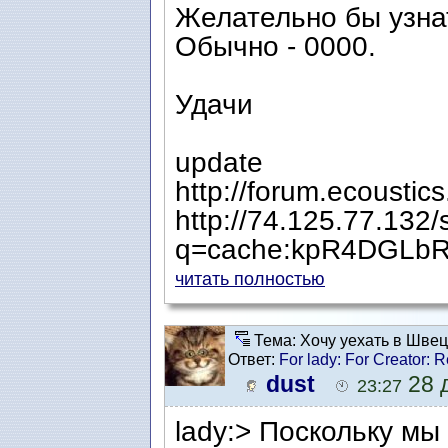
Желательно бы узнат
Обычно - 0000.
Удачи
update
http://forum.ecousti
http://74.125.77.132
q=cache:kpR4DGLbR
читать полностью
Тема: Хочу уехать в Шве
Ответ:
For lady: For Creator:
Ваши советы
dust
28 д
23:27
lady:> Поскольку м