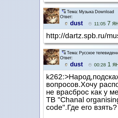
Тема: Музыка Download
Ответ:
dust
7 ян
11:05
http://dartz.spb.ru/mus
Тема: Русское телевиден
Ответ:
dust
1 ян
00:28
k262:>Народ,подскаж
вопросов.Хочу расп
не врасброс как у м
ТВ "Chanal organisi
code".Где его взять?