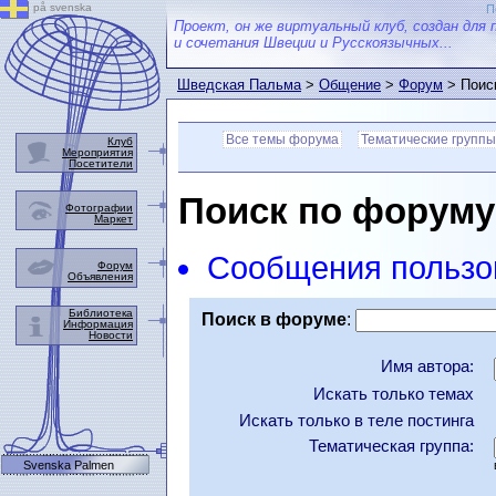
på svenska
П
Проект, он же виртуальный клуб, создан для 
и сочетания Швеции и Русскоязычных...
Шведская Пальма
>
Общение
>
Форум
> Поис
Все темы форума
Тематические группы
Клуб
Мероприятия
Посетители
Поиск по форуму
Фотографии
Маркет
Сообщения пользо
Форум
Объявления
Библиотека
Поиск в форуме
:
Информация
Новости
Имя автора:
Искать только темах
Искать только в теле постинга
Тематическая группа:
Svenska Palmen