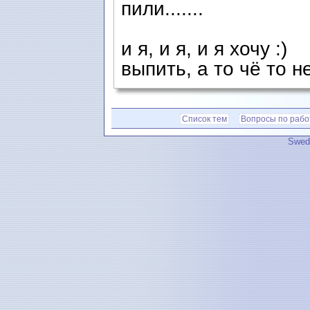
пили.......
и я, и я, и я хочу :)
выпить, а то чё то не 
Список тем
Вопросы по рабо
Swedi