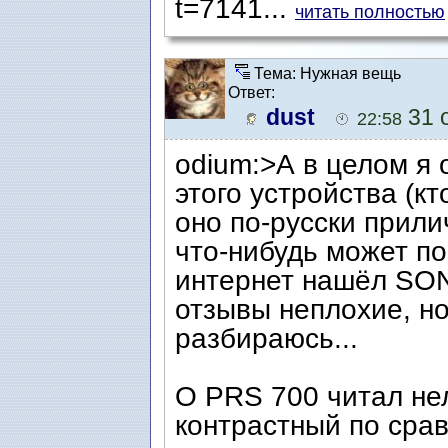
t=7141...
читать полностью
Тема: Нужная вещь
Ответ:
dust
31 о
22:58
odium:>А в целом я
этого устройства (кт
оно по-русски прили
что-нибудь может п
интернет нашёл SON
отзывы неплохие, но
разбираюсь...
О PRS 700 читал не
контрастный по сра