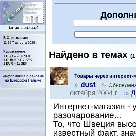
Дополн
В Стокгольме:
11:38 7 августа 2026 г.
Найдено в темах
Курсы валют
:
(1
1 USD = 9,56 SEK
1 RUB = 0,117 SEK
1 EUR = 11 SEK
Товары через интернет-
Информация о рекламе
на Шведской Пальме
dust
Обновлена
октября 2004 г.
Д
Интернет-магазин - 
разочарование...
То, что Швеция высо
известный факт, зна