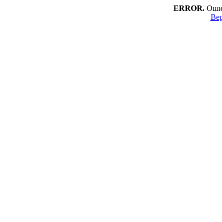
ERROR.
Ошиб
Вер