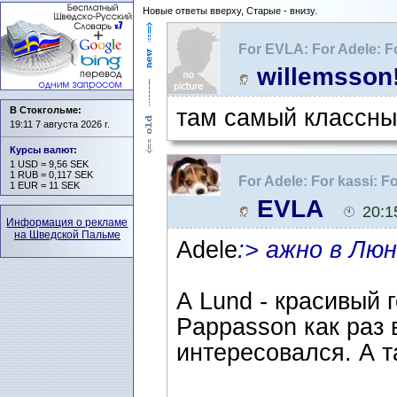
Новые ответы вверху, Старые - внизу.
For EVLA: For Adele: F
город самый красивы
willemsson
В Стокгольме:
там самый классный
19:11 7 августа 2026 г.
Курсы валют
:
1 USD = 9,56 SEK
1 RUB = 0,117 SEK
For Adele: For kassi:
1 EUR = 11 SEK
красивый в швеции ?
EVLA
20:1
Информация о рекламе
на Шведской Пальме
Adele
:> ажно в Люн
А Lund - красивый 
Pappasson как раз
интересовался. А т