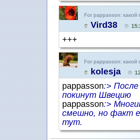
For pappasson: какой
Vird38
15:
+++
For pappasson: какой
kolesja
1
pappasson
:> После
покинут Швецию
pappasson
:> Мног
смешно, но факт 
тут.