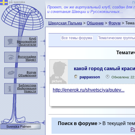
på svenska
П
Проект, он же виртуальный клуб, создан для 
и сочетания Швеции и Русскоязычных...
Шведская Пальма
>
Общение
>
Форум
> Тема
Все темы форума
Тематические группы
Клуб
Мероприятия
Посетители
Тематич
Фотографии
Маркет
какой город самый крас
Форум
Объявления
pappasson
Обновлена: 22
Библиотека
Информация
http://enerok.ru/shvetsciya/putev...
Новости
Поиск в форуме
> В текущей те
Svenska Palmen
Р