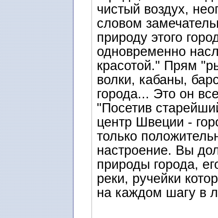
чистый воздух, нео
словом замечатель
природу этого горо
одновременно насл
красотой." Прям "р
волки, кабаны, бар
города... Это он в
"Посетив старейши
центр Швеции - гор
только положитель
настроение. Вы дол
природы города, ег
реки, ручейки кото
на каждом шагу в л