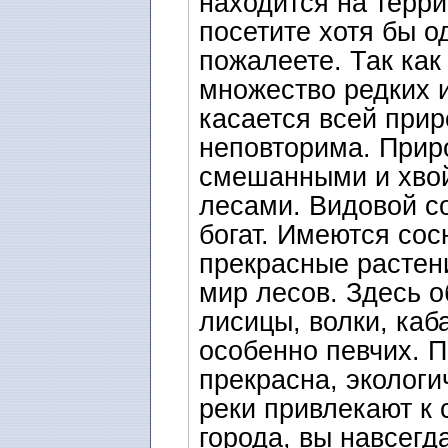
находится на терр
посетите хотя бы о
пожалеете. Так как
множество редких и
касается всей прир
неповторима. Прир
смешанными и хво
лесами. Видовой с
богат. Имеются сос
прекрасные растен
мир лесов. Здесь о
лисицы, волки, каб
особенно певчих. П
прекрасна, экологи
реки привлекают к 
города, вы навсегд