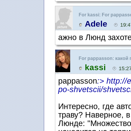
For kassi: For pappas
швеции ?
Adele
19:4
ажно в Люнд захоте
For pappasson: какой
kassi
15:2
pappasson
:> http:/
po-shvetscii/shvet
Интересно, где авт
траву? Наверное, в
Люнде: "Множество