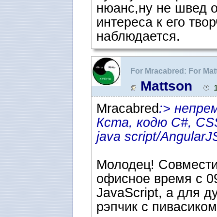
нюанс,ну не швед 
интереса к его тво
наблюдается.
For Mracabred: For Ma
рецензию" как фигура
Mattson
Mracabred
:> непре
Кста, кодю C#, CS
java script/Angular
Молодец! Совмести
офисное время с 09
JavaScript, а для 
рэпчик с пивасиком