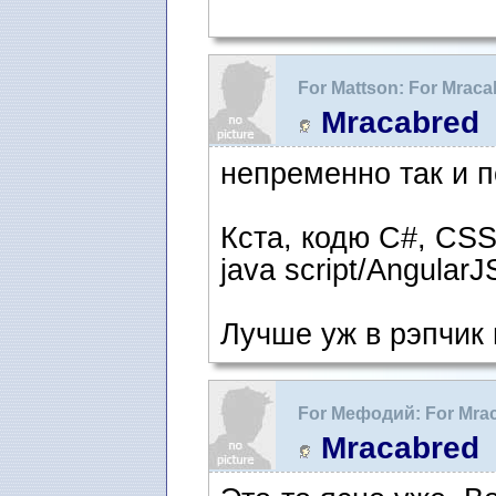
For Mattson: For Mrac
рецензию" как фигура
Mracabred
непременно так и п
Кста, кодю C#, CSS
java script/AngularJ
Лучше уж в рэпчик
For Мефодий: For Mra
рецензию" как фигура
Mracabred