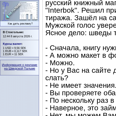
русский книжный ма
"Interbok". Решил пр
тиража. Зашёл на с
Мужской голос увере
Ясное дело: шведы т
В Стокгольме:
12:44 8 августа 2026 г.
Курсы валют
:
- Сначала, книгу ну
1 USD = 9,56 SEK
1 RUB = 0,117 SEK
- А можно макет в 
1 EUR = 11 SEK
- Можно.
Информация о рекламе
- Но у Вас на сайте
на Шведской Пальме
слать?
- Не имеет значения
- Вы проверяете об
- По нескольку раз в
- Наверное, это зай
- Нет, мы можем Вам