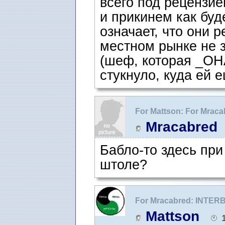
всего под рецензие
и прикинем как буд
означает, что они р
местном рынке не 
(шеф, которая _ОНА
стукнуло, куда ей 
For Mattson: For Mrac
рецензию" как фигура
Mracabred
Бабло-то здесь при
штоле?
For Mracabred: INTER
речи.
Mattson