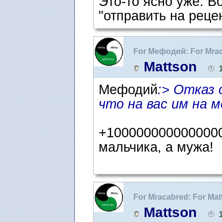
Это-то ясно уже. 
"отправить на реце
For Мефодий: For Mra
рецензию" как фигура
Mattson
Мефодий
:> Отказ 
что на вас им на 
+1000000000000000
мальчика, а мужа!
For Mracabred: For Ma
рецензию" как фигура
Mattson