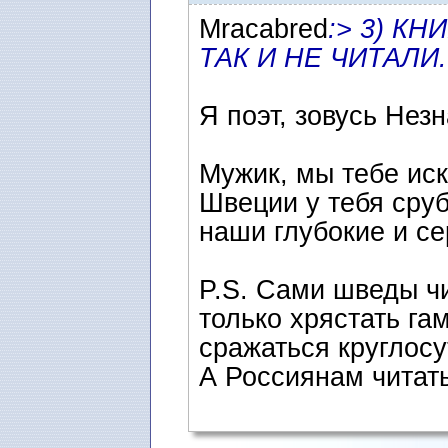
Mracabred
:> 3) КН
ТАК И НЕ ЧИТАЛИ.
Я поэт, зoвусь Нез
Мужик, мы тебе иск
Швеции у тебя сру
наши глубокие и с
P.S. Сами шведы ч
только хрястать га
сражаться круглосу
А Россиянам читать