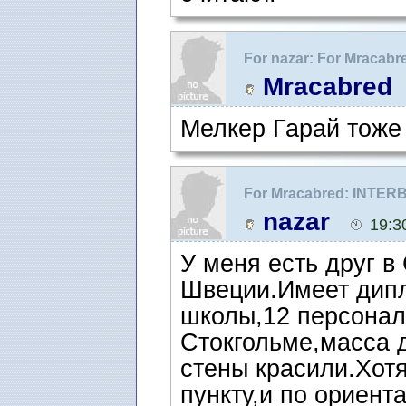
For nazar: For Mracab
как фигура речи.
Mracabred
Мелкер Гарай тоже 
For Mracabred: INTER
речи.
nazar
19:3
У меня есть друг в
Швеции.Имеет дипл
школы,12 персонал
Стокгольме,масса 
стены красили.Хотя
пункту,и по ориент