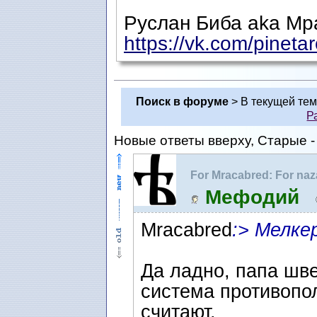
Руслан Биба aka Мр
https://vk.com/pineta
Поиск в форуме
> В текущей те
Р
Новые ответы вверху, Старые - 
For Mracabred: For na
как фигура речи.
Мефодий
Mracabred
:> Мелке
Да ладно, папа шве
система противопо
считают.