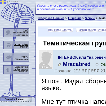
på svenska
П
Проект, он же виртуальный клуб, создан для 
и сочетания Швеции и Русскоязычных...
Шведская Пальма
>
Общение
>
Форум
> Тема
Все темы форума
Тематические группы
Клуб
Мероприятия
Посетители
Тематическая гру
Фотографии
Маркет
Форум
INTERBOK или "на рецен
Объявления
Mracabred
Об
Библиотека
22 апреля 20
Информация
Создана:
Новости
Я поэт. Издал сборн
языке.
Svenska Palmen
Мне тут птичка напе