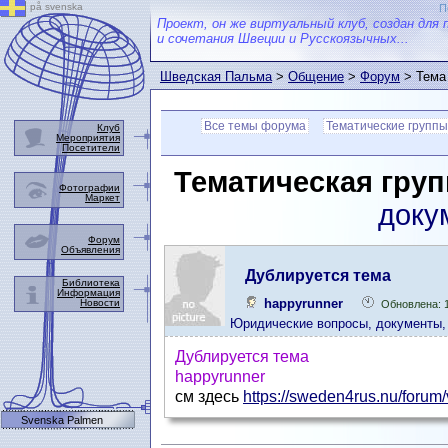
på svenska
П
Проект, он же виртуальный клуб, создан для 
и сочетания Швеции и Русскоязычных...
Шведская Пальма
>
Общение
>
Форум
> Тема
Все темы форума
Тематические группы
Клуб
Мероприятия
Посетители
Тематическая груп
Фотографии
Маркет
доку
Форум
Объявления
Дублируется тема
Библиотека
Информация
happyrunner
Новости
Обновлена: 
Юридические вопросы, документы,
Дублируется тема
happyrunner
см здесь
https://sweden4rus.nu/forum/
Svenska Palmen