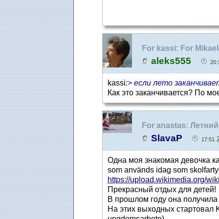
For kassi: For Mikae
aleks555
20:
kassi
:> если лето заканчивае
Как это заканчивается? По мое
For anastas: Летни
SlavaP
2
17:51
Одна моя знакомая девочка каж
som används idag som skolfartyg
https://upload.wikimedia.org/wiki
Прекрасный отдых для детей!
В прошлом году она получила 
На этих выходных стартовал Ko
ungdomsarbete).