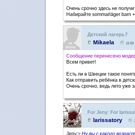
Очень срочно здесь не получи
Набирайте sommarläger barn +
Детский лагерь?
Mikaela
11:03
Сообщение перенесено моде
Всем привет!
Есть ли в Швеции такое поняти
Как отправить ребёнка в детск
Очень срочно, ведь лето уже з
For Jeny: For laris
larissatory
Jeny
:> Ну вы с какого возра