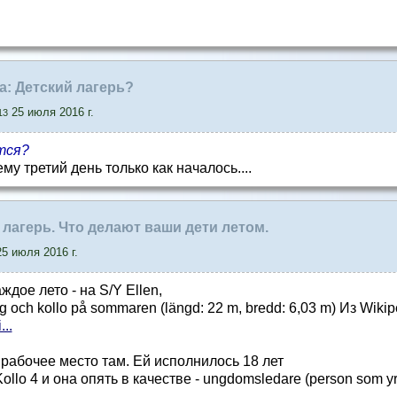
la: Детский лагерь?
25 июля 2016 г.
13
тся?
му третий день только как началось....
й лагерь. Что делают ваши дети летом.
5 июля 2016 г.
дое лето - на S/Y Ellen,
 och kollo på sommaren (längd: 22 m, bredd: 6,03 m) Из Wikipe
...
рабочее место там. Ей исполнилось 18 лет
llo 4 и она опять в качестве - ungdomsledare (person som y