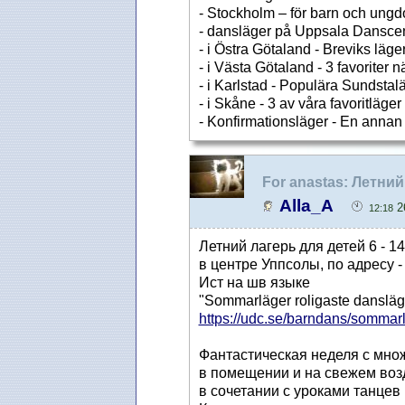
- Stockholm – för barn och ungd
- dansläger på Uppsala Dansce
- i Östra Götaland - Breviks läge
- i Västa Götaland - 3 favoriter 
- i Karlstad - Populära Sundstal
- i Skåne - 3 av våra favoritläger
- Konfirmationsläger - En annan
For anastas: Летни
Alla_A
26
12:18
Летний лагерь для детей 6 - 14
в центре Уппсолы, по адресу 
Ист на шв языке
"Sommarläger roligaste dansläg
https://udc.se/barndans/sommarl
Фантастическая неделя с мно
в помещении и на свежем воз
в сочетании с уроками танцев