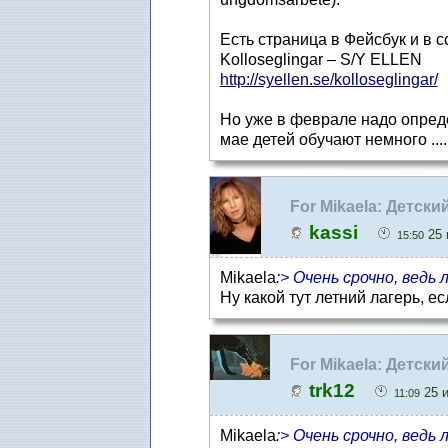
Есть страница в Фейсбук и в 
Kolloseglingar – S/Y ELLEN
http://syellen.se/kolloseglingar/
Но уже в феврале надо опреде
мае детей обучают немного ....
For Mikaela: Детски
kassi
25 
15:50
Mikaela
:> Очень срочно, ведь
Ну какой тут летний лагерь, е
For Mikaela: Детски
trk12
25 и
11:09
Mikaela
:> Очень срочно, ведь