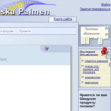
Войти
Зарегистрироваться
Карта сайта
 в форуме
Правила
Последние
Объявления:
21142
сдаётся комната
нужны vvs-
montörer och
rörmokare
знакомство
эвакуатор
Нравятся ли вам
Шведские
продукты
питания?