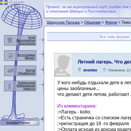
på svenska
Проект, он же виртуальный клуб, создан для 
и сочетания Швеции и Русскоязычных...
Шведская Пальма
>
Общение
>
Форум
> Тема
Все темы форума
Клуб
Мероприятия
Посетители
Фотографии
Маркет
Летний лагерь. Что де
anastas
Форум
Обновлена: 12
Объявления
У кого нибудь отдыхали дети в ле
Библиотека
Информация
цены заоблачные...
Новости
что делают дети летом, работают
Из комментариев:
:>Лагерь - kollo.
:>Есть страничка со списком лаге
Svenska Palmen
:>регистрация до 18 -го февраля
:>Оплата исходя из дохода родит