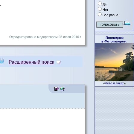
.
Да
Нет
Все равно
Отредактировано модератором 25 июля 2016 г.
Последнее
в Фотогалерее:
Расширенный поиск
«
Лето и закат
»