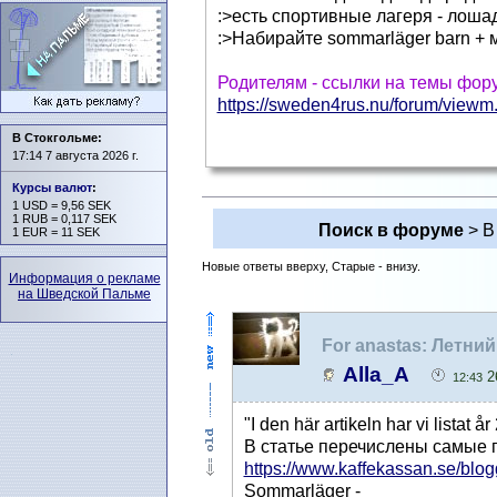
:>есть спортивные лагеря - лошад
:>Набирайте sommarläger barn + 
Родителям - ссылки на темы фор
https://sweden4rus.nu/forum/viewm.
В Стокгольме:
17:14 7 августа 2026 г.
Курсы валют
:
1 USD = 9,56 SEK
1 RUB = 0,117 SEK
Поиск в форуме
> В
1 EUR = 11 SEK
Новые ответы вверху, Старые - внизу.
Информация о рекламе
на Шведской Пальме
For anastas: Летни
Alla_A
26
12:43
"I den här artikeln har vi listat
В статье перечислены самые п
https://www.kaffekassan.se/blogg
Sommarläger -