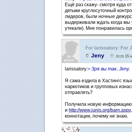
Ещё раз скажу- смотря куда о
детьми круглосуточный контрол
лидеров, были ночные дежурст
выдерживали ждать когда мы уй
утекали). Мне понравилась ор
For larissatory: Fo
Jeny
15 м
20:29
larissatory
:> Зря вы так, Jeny.
Я сама ездила в Хастингс язык
наркотиков и групповых изнас
отправлять?
Получила новую информацию п
и
http://www.junis.org/barn.aspx
коннотации, почему не знаю.