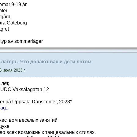
omar 9-19 år.
nter
rgård
nära Göteborg
ägret
 typ av sommarläger
й лагерь. Что делают ваши дети летом.
 июля 2023 г.
 лет,
- UDC Vaksalagatan 12
er på Uppsala Danscenter, 2023"
ag...
жеством веселых занятий
духе
 во всех возможных танцевальных стилях.