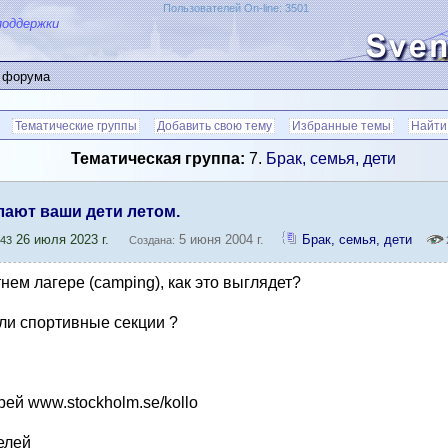
Пользователей On-line: 3501
поддержки
 форума
Тематические группы
Добавить свою тему
Избранные темы
Найти
Тематическая группа:
7.
Брак, семья, дети
лают ваши дети летом.
26 июля 2023 г.
5 июня 2004 г.
Брак, семья, дети
:43
Создана:
тнем лагере (camping), как это выглядет?
 ли спортивные секции ?
рей www.stockholm.se/kollo
елей