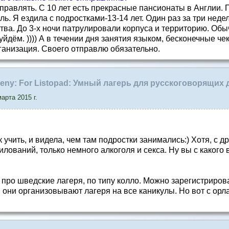
тправлять. С 10 лет есть прекрасные пансионаты в Англии. 
ь. Я ездила с подростками-13-14 лет. Один раз за три недел
ва. До 3-х ночи патрулировали корпуса и территорию. Обыч
дём. )))) А в течении дня занятия языком, бесконечные чек
ганизация. Своего отправлю обязательно.
r Jeny: For Listopad: Умный лагерь для русскоговорящих 
арта 2015 г.
 учить, и видела, чем там подростки занимались:) Хотя, с д
илований, только немного алкоголя и секса. Ну вы с какого
ро шведские лагеря, по типу колло. Можно зарегистриров
,
они организовывают лагеря на все каникулы. Но вот с орл