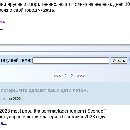
и,парусныи спорт, теннис, но это только на неделю, днеи 10
можно свой город указать.
ума:
..
 текущей теме
:
<<<
|
1
|
2
|
>>>
й лагерь. Что делают ваши дети летом.
 июля 2023 г.
 år 2023 mest populära sommarläger runtom i Sverige."
опулярные летние лагеря в Швеции в 2023 году.
/...