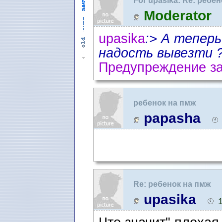
For upasika: Re: ребе
Moderator
upasika
:> А тепер
надость вывезти 
Предупреждение за
ребенок на пмж
papasha
Re: ребенок на пмж
upasika