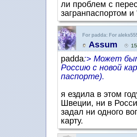
ли проблем с пере
загранпаспортом и 
For padda: For aleks5
Assum
15
padda
:> Может быт
Россию с новой ка
паспорте).
я ездила в этом год
Швеции, ни в Росси
задал ни одного во
карту.