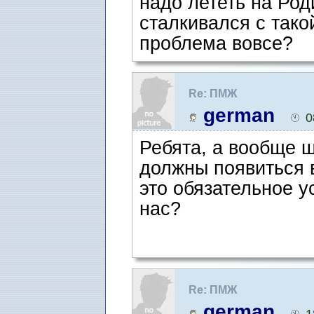
надо лететь на Род
сталкивался с тако
проблема вовсе?
Re: ПМЖ
german
0
Ребята, а вообще ш
должны появиться 
это обязательное у
нас?
Re: ПМЖ
german
1