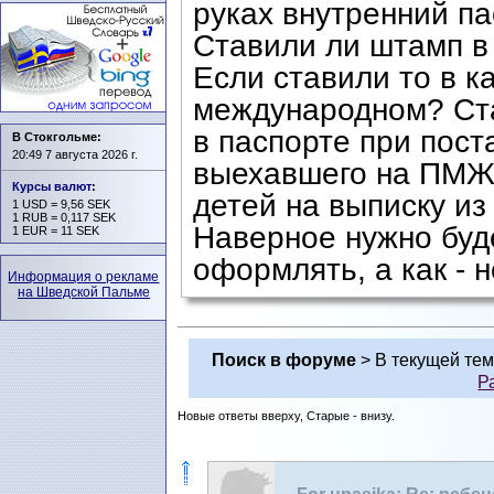
руках внутренний па
Ставили ли штамп в
Если ставили то в к
международном? Ста
в паспорте при пост
В Стокгольме:
20:49 7 августа 2026 г.
выехавшего на ПМЖ?
Курсы валют
:
детей на выписку из
1 USD = 9,56 SEK
1 RUB = 0,117 SEK
Наверное нужно буд
1 EUR = 11 SEK
оформлять, а как - 
Информация о рекламе
на Шведской Пальме
Поиск в форуме
> В текущей те
Р
Новые ответы вверху, Старые - внизу.