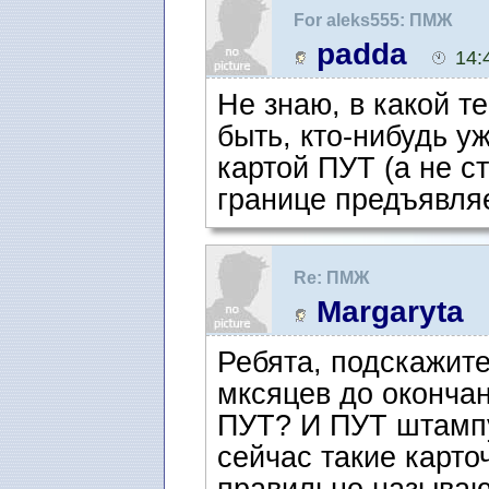
For aleks555: ПМЖ
padda
14:
Не знаю, в какой т
быть, кто-нибудь у
картой ПУТ (а не с
границе предъявляе
Re: ПМЖ
Margaryta
Ребята, подскажите
мксяцев до оконча
ПУТ? И ПУТ штампу
сейчас такие карточ