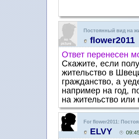
Постоянный вид на ж
flower2011
Ответ перенесен м
Скажите, если пол
жительство в Швец
гражданство, а уе
например на год, п
на жительство или 
For flower2011: Посто
Швеции
ELVY
09:4