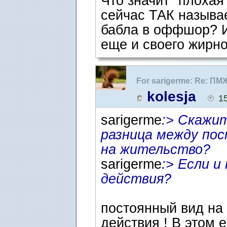
Что значит" плохая
сейчас ТАК называ
бабла в оффшор? И
еще и своего жирно
For sarigerme: Re: ПМ
kolesja
1
sarigerme
:> Скажит
разница между по
на жительство?
sarigerme
:> Если и
действия?
постоянный вид на
действия ! В этом 