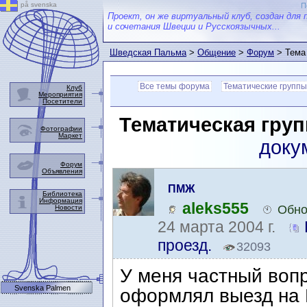
på svenska
П
Проект, он же виртуальный клуб, создан для 
и сочетания Швеции и Русскоязычных...
Шведская Пальма
>
Общение
>
Форум
> Тема
Все темы форума
Тематические группы
Клуб
Мероприятия
Посетители
Тематическая груп
Фотографии
Маркет
доку
Форум
Объявления
ПМЖ
Библиотека
Информация
aleks555
Обно
Новости
24 марта 2004 г.
проезд.
32093
У меня частный воп
Svenska Palmen
оформлял выезд на 