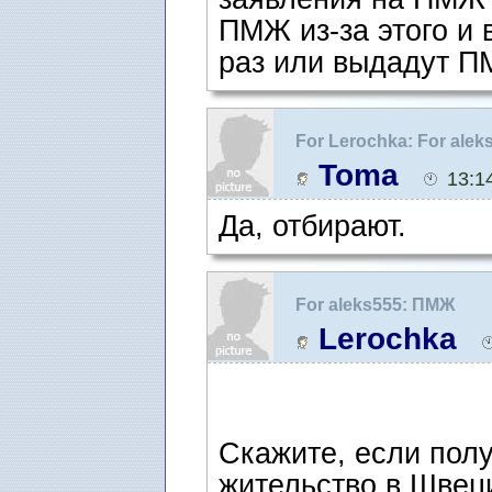
ПМЖ из-за этого и
раз или выдадут 
For Lerochka: For ale
Toma
13:1
Да, отбирают.
For aleks555: ПМЖ
Lerochka
Скажите, если пол
жительство в Швец