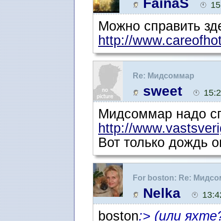
FainaS
15
Можно справить зд
http://www.careofhot
Re: Мидсоммар
sweet
15:
Мидсоммар надо сп
http://www.vastsveri
Вот только дождь о
For boston: Re: Мидс
Nelka
13:4
boston
:> (или яхте