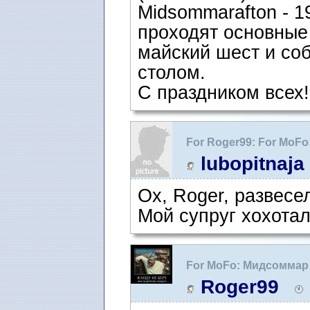
Midsommarafton - 1
проходят основные
майский шест и со
столом.
С праздником всех!
For Roger99: For MoF
lubopitnaja
Ох, Roger, развесе
Мой супруг хохотал
For MoFo: Мидсоммар
Roger99