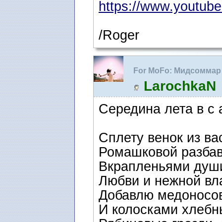
https://www.youtub
/Roger
For MoFo: Мидсоммар
LarochkaN
Середина лета в с 
Сплету венок из ва
Ромашковой разбав
Вкрапленьями души
Любви и нежной вл
Добавлю медоносов
И колосками хлебн