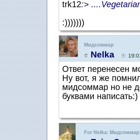
trk12
:> ....Vegetaria
:)))))))
Мидсоммар
Nelka
19:0
Ответ перенесен м
Ну вот, я же помни
мидсоммар но не д
буквами написать:)
For Nelka: Мидсоммар