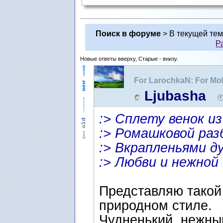
Поиск в форуме
> В текущей те
Р
Новые ответы вверху, Старые - внизу.
For LarochkaN: For M
Ljubasha
:> Сплету венок из
:> Ромашковой ра
:> Вкрапленьями д
:> Любви и нежной
Представляю такой
природном стиле.
Чудненький, нежный