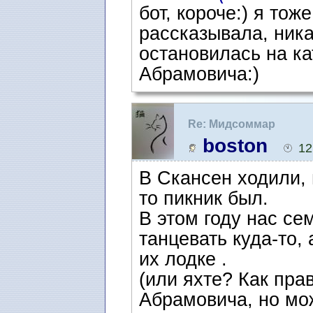
бот, короче:) я то
рассказывала, ника
остановилась на кат
Абрамовича:)
Re: Мидсоммар
boston
12
В Скансен ходили, 
то пикник был.
В этом году нас се
танцевать куда-то, 
их лодке .
(или яхте? Как прав
Абрамовича, но мо