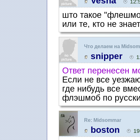
Vesna
12:
што такое "флешмо
или те, кто не знае
Что делаем на Midsom
snipper
1
Ответ перенесен м
Если не все уезжа
где нибудь все вме
флэшмоб по русски
Re: Midsommar
boston
19