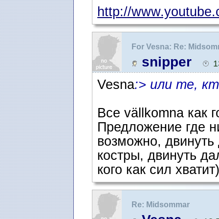
http://www.youtube.
For Vesna: Re: Midso
snipper
1
Vesna
:> или те, к
Все vällkomna как г
Предложение где ни
возможно, двинуть 
костры, двинуть дал
кого как сил хватит
Re: Midsommar