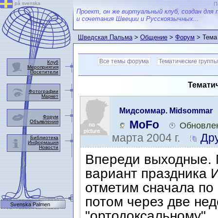
på svenska
П
Проект, он же виртуальный клуб, создан для 
и сочетания Швеции и Русскоязычных...
Шведская Пальма
>
Общение
>
Форум
> Тема
Все темы форума
Тематические группы
Клуб
Мероприятия
Посетители
Тематич
Фотографии
Маркет
Мидсоммар. Midsommar
Форум
MoFo
Объявления
Обновлен
марта 2004 г.
Др
Библиотека
Информация
Новости
Впереди выходные. 
вариант праздника И
отметим сначала по 
потом через две нед
Svenska Palmen
"ортодоксальному".