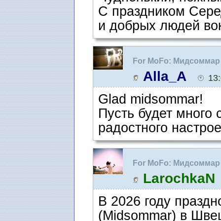
С праздником Сере
и добрых людей вок
For MoFo: Мидсоммар
Alla_A
13
Glad midsommar!
Пусть будет много 
радостного настрое
For MoFo: Мидсоммар
LarochkaN
В 2026 году празд
(Midsommar) в Шве