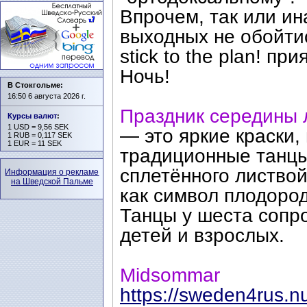
Впрочем, так или ин
выходных не обойтис
stick to the plan! п
Ночь!
В Стокгольме:
16:50 6 августа 2026 г.
Праздник середины 
Курсы валют
:
1 USD = 9,56 SEK
— это яркие краски,
1 RUB = 0,117 SEK
1 EUR = 11 SEK
традиционные танцы
сплетённого листво
Информация о рекламе
на Шведской Пальме
как символ плодород
Танцы у шеста сопр
детей и взрослых.
Midsommar
https://sweden4rus.nu/