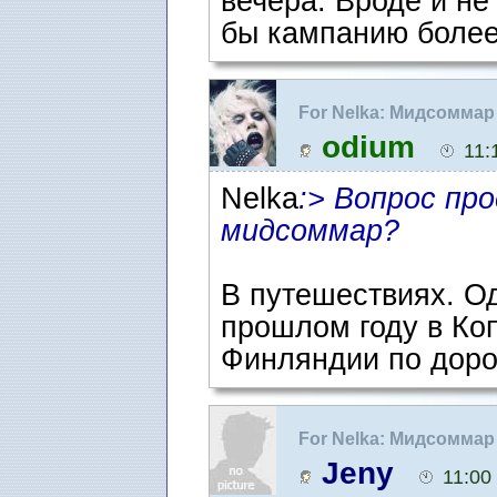
вечера. Вроде и не
бы кампанию более
For Nelka: Мидсоммар
odium
11:
Nelka
:> Вопрос пр
мидсоммар?
В путешествиях. Од
прошлом году в Коп
Финляндии по дорог
For Nelka: Мидсоммар
Jeny
11:00