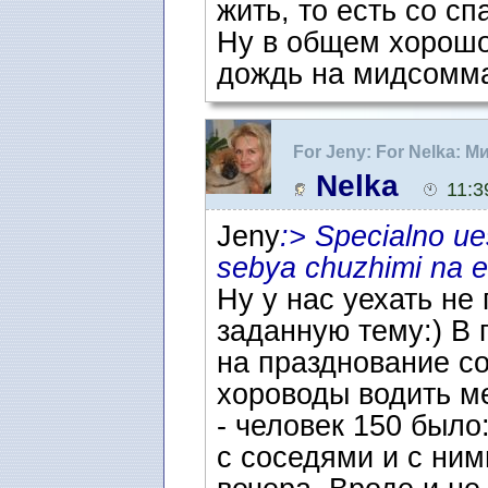
жить, то есть со сп
Ну в общем хорошо
дождь на мидсомма
For Jeny: For Nelka: 
Nelka
11:3
Jeny
:> Specialno u
sebya chuzhimi na e
Ну у нас уехать не
заданную тему:) В
на празднование со
хороводы водить м
- человек 150 было
с соседями и с ним