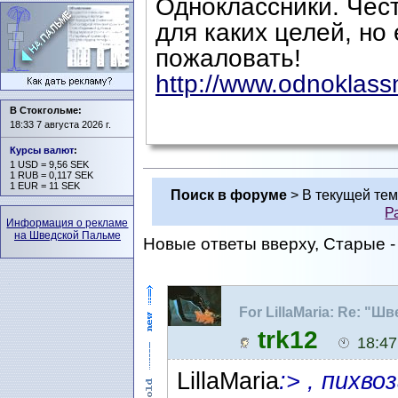
Одноклассники. Чест
для каких целей, но
пожаловать!
http://www.odnoklassni
В Стокгольме:
18:33 7 августа 2026 г.
Курсы валют
:
1 USD = 9,56 SEK
1 RUB = 0,117 SEK
1 EUR = 11 SEK
Поиск в форуме
> В текущей те
Р
Информация о рекламе
на Шведской Пальме
Новые ответы вверху, Старые - 
For LillaMaria: Re: "
Одноклассниках
trk12
18:47
LillaMaria
:> , пихво