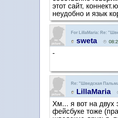
этот сайт, коннект.
неудобно и язык ко
For LillaMaria: Re: "
Одноклассниках
sweta
08:
-
Re: "Шведская Пальм
LillaMaria
Хм... я вот на двух
фейсбуке тоже (пра