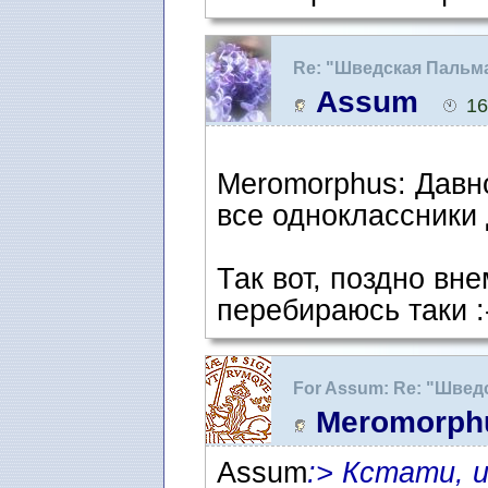
Re: "Шведская Пальм
Assum
16
Meromorphus: Давно
все одноклассники 
Так вот, поздно вн
перебираюсь таки :
For Assum: Re: "Швед
Meromorph
Assum
:> Кстати, 