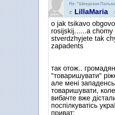
Re: "Шведская Пальм
LillaMaria
o jak tsikavo obgovo
rosijskij......a chomy
stverdzhyjete tak ch
zapadents
так отож.. громадя
"товаришувати" ріже
але мені западенсь
товаришувати, коле
вибачте вже дістал
поспілкуватісь укр
приват;