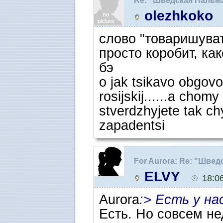
Re: "Шведская Пальм
olezhkoko
слово "товаришуват
просто коробит, ка
бэ
o jak tsikavo obgovo
rosijskij......a chomy
stverdzhyjete tak ch
zapadentsi
For Aurora: Re: "Шве
ELVY
18:0
Aurora
:> Есть у на
Есть. Но совсем не