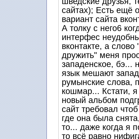
шведские друзья, т
сайтах); Есть ещё 
вариант сайта вкон
А толку с него6 ког
интерфес неудобных
вконтакте, а слово
дружить" меня прос
западенское, бэ...
язык мешают запад
румынские слова, п
кошмар... Кстати, 
новый альбом подгр
сайт требовал чтоб
где она была снята,
то... даже когда я 
то всё равно нифига