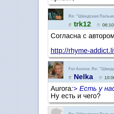
Re: "Шведская Пальм
trk12
06:10
Согласна с автором
http://rhyme-addict.li
For Aurora: Re: "Шве
Nelka
10:0
Aurora
:> Есть у на
Ну есть и чего?