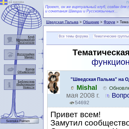
på svenska
П
Проект, он же виртуальный клуб, создан для 
и сочетания Швеции и Русскоязычных...
Шведская Пальма
>
Общение
>
Форум
> Тема
Все темы форума
Тематические группы
Клуб
Мероприятия
Посетители
Тематическая
Фотографии
Маркет
функцион
Форум
Объявления
"Шведская Пальма" на О
Библиотека
Информация
Mishal
Обновле
Новости
мая 2008 г.
Вопр
54692
Привет всем!
Замутил сообщество
Svenska Palmen