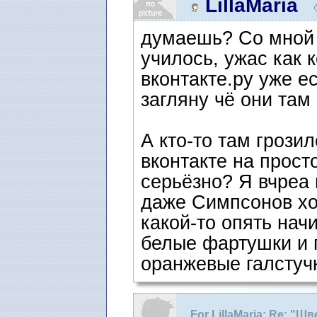
LillaMaria
думаешь? Со мной 
училось, ужас как к
вконтакте.ру уже е
загляну чё они там
А кто-то там грози
вконтакте на просто
серьёзно? Я вчреа 
даже Симпсонов хот
какой-то опять начи
белые фартушки и 
оранжевые галстучк
For LillaMaria: Re: "