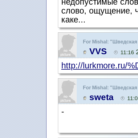
недопустимые слов
слово, ощущение, ч
каке...
For Mishal: "Шведска
VVS
2
11:16
http://lurkmore.r
For Mishal: "Шведска
sweta
11:
-