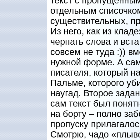
текст с пропущенным
отдельным списочком
существительных, при
Из него, как из клад
черпать слова и вста
совсем не туда :)) в
нужной форме. А сам
писателя, который н
Пальме, которого уб
наугад. Второе зада
сам текст был понятн
на борту – полно за
пропуску прилагалос
Смотрю, чадо «плыве