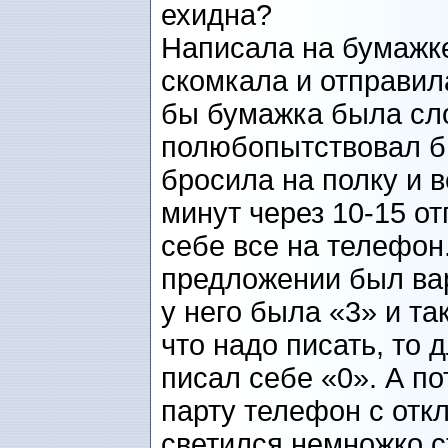
ехидна?
Написала на бумажке
скомкала и отправила
бы бумажка была сло
полюбопытствовал бы
бросила на полку и 
минут через 10-15 о
себе все на телефон.
предложении был ва
у него была «3» и та
что надо писать, то 
писал себе «0». А п
парту телефон с отк
светился немножко с