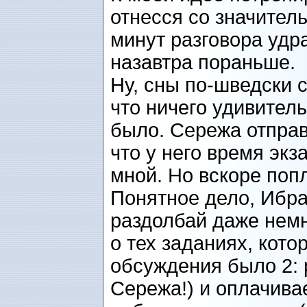
отнесся со значител
минут разговора удр
назавтра пораньше.
Ну, сны по-шведски 
что ничего удивител
было. Сережа отправ
что у него время экз
мной. Но вскоре попл
Понятное дело, Ибра
раздолбай даже немн
о тех заданиях, кото
обсуждения было 2: 
Сережа!) и оплачива