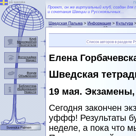
på svenska
П
Проект, он же виртуальный клуб, создан для 
и сочетания Швеции и Русскоязычных...
Шведская Пальма
>
Информация
>
Культура
Швеции
> Шведская тетрадь 18
Клуб
Список авторов в разделе 
Мероприятия
Посетители
Елена Горбачевск
Фотографии
Маркет
Шведская тетрад
Форум
Объявления
Библиотека
19 мая. Экзамены,
Информация
Новости
Сегодня закончен э
уффф! Результаты бу
неделе, а пока что 
Svenska Palmen