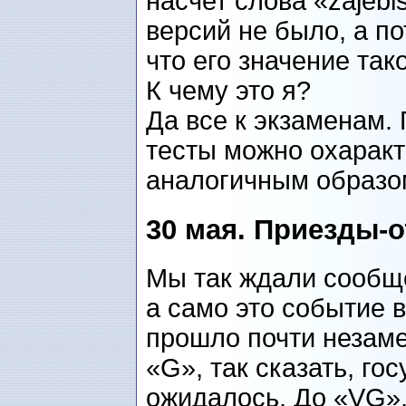
насчет слова «zajebis
версий не было, а п
что его значение тако
К чему это я?
Да все к экзаменам.
тесты можно охарак
аналогичным образом
30 мая. Приезды-о
Мы так ждали сообще
а само это событие 
прошло почти незаме
«G», так сказать, го
ожидалось. До «VG»,