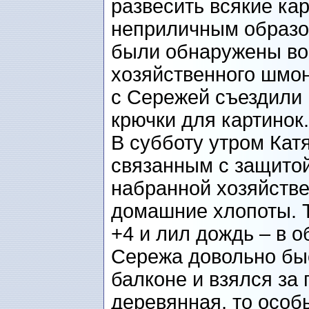
развесить всякие ка
неприличным образо
были обнаружены во
хозяйственного шмон
с Сережей съездили 
крючки для картинок.
В субботу утром Кат
связанным с защитой
набранной хозяйстве
домашние хлопоты. Т
+4 и лил дождь – в 
Сережа довольно быс
балконе и взялся за 
деревянная, то особ