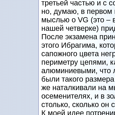
третьей частью и с 
но, думаю, в первом 
мыслью о VG (это – 
нашей четверке) при
После экзамена при
этого Ибрагима, кот
сапожного цвета нег
периметру цепями, ка
алюминиевыми, что л
были такого размера 
же наталкивали на 
осеменителях, и в з
столько, сколько он 
К моей идее потрени