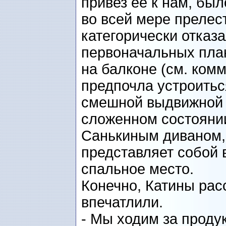
привез ее к нам, бы
во всей мере прелес
категорически отказа
первоначальных план
на балконе (см. ком
предпочла устроитьс
смешной выдвижной к
сложенном состоянии
Санькиным диваном,
представляет собой
спальное место.
Конечно, Катины рас
впечатлили.
- Мы ходим за проду