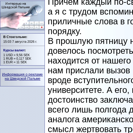
Причем каждый по-св
а я с трудом вспоми
приличные слова в г
порядку.
В Стокгольме:
В прошлую пятницу н
15:03 7 августа 2026 г.
довелось посмотреть
Курсы валют
:
1 USD = 9,56 SEK
находится от нашего
1 RUB = 0,117 SEK
1 EUR = 11 SEK
нам прислали вызов н
Информация о рекламе
вроде вступительного
на Шведской Пальме
университете. А его,
достоинство заключае
всего лишь полгода 
аналога американско
смысл жертвовать тр