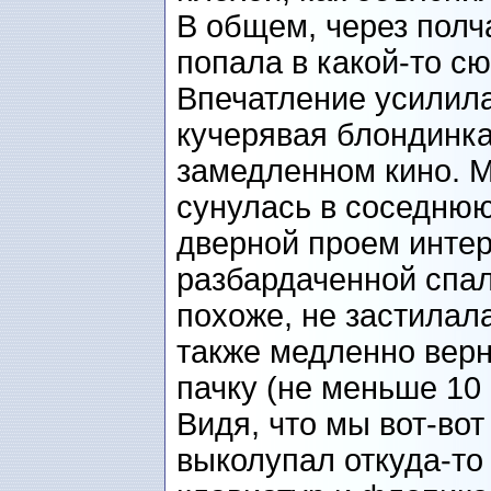
В общем, через полча
попала в какой-то с
Впечатление усилила
кучерявая блондинка,
замедленном кино. М
сунулась в соседнюю
дверной проем инте
разбардаченной спаль
похоже, не застилал
также медленно верн
пачку (не меньше 10 
Видя, что мы вот-вот
выколупал откуда-то 