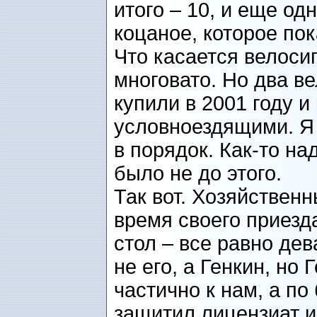
итого – 10, и еще од
коцаное, которое по
Что касается велосип
многовато. Но два в
купили в 2001 году и
условноездящими. Я 
в порядок. Как-то на
было не до этого.
Так вот. Хозяйствен
время своего приезд
стол – все равно дев
не его, а Генкин, но
частично к нам, а по
защитил лицензиат и 