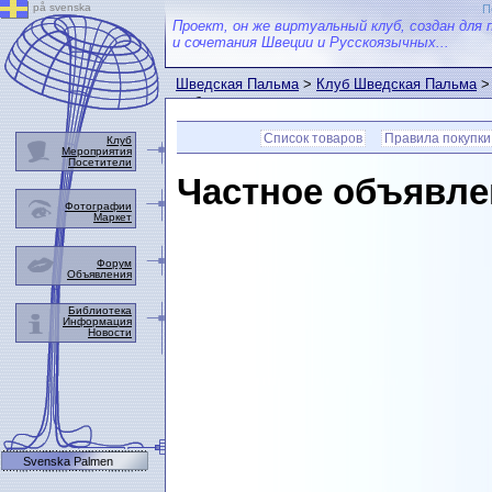
på svenska
П
Проект, он же виртуальный клуб, создан для 
и сочетания Швеции и Русскоязычных...
Шведская Пальма
>
Клуб Шведская Пальма
выбранном товаре.
Список товаров
Правила покупки
Клуб
Мероприятия
Посетители
Частное объявле
Фотографии
Маркет
Форум
Объявления
Библиотека
Информация
Новости
Svenska Palmen