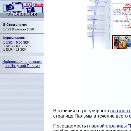
В Стокгольме:
17:29 8 августа 2026 г.
Курсы валют
:
1 USD = 9,56 SEK
1 RUB = 0,117 SEK
1 EUR = 11 SEK
Информация о рекламе
на Шведской Пальме
В отличии от регулярного
платного
странице Пальмы в течение всего с
Посещаемость
главной страницы 