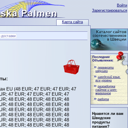
Войти
Зарегистрироваться
Карта сайта
 доставки
Последние
Объявления:
перевезти
игрушки
шведский язык.
ты:
все уровни
разработка
ан EU (
48 EUR;
47 EUR;
47 EUR;
47
сайтов и инт-
магазинов
EUR;
47 EUR;
47 EUR;
47 EUR;
47
EUR;
48 EUR;
48 EUR;
48 EUR;
48
работа
EUR;
48 EUR;
48 EUR;
48 EUR;
48
EUR;
48 EUR;
48 EUR;
48 EUR;
48
Нравятся ли вам
EUR;
48 EUR;
48 EUR;
48 EUR;
48
Шведские
EUR;
48 EUR;
48 EUR;
48 EUR;
48
продукты
EUR;
48 EUR;
48 EUR;
48 EUR;
48
питания?