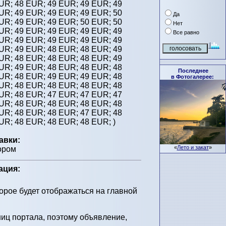
EUR;
48 EUR;
49 EUR;
49 EUR;
49
EUR;
49 EUR;
49 EUR;
49 EUR;
50
Да
EUR;
49 EUR;
49 EUR;
50 EUR;
50
Нет
EUR;
49 EUR;
49 EUR;
49 EUR;
49
Все равно
EUR;
49 EUR;
49 EUR;
49 EUR;
49
EUR;
49 EUR;
48 EUR;
48 EUR;
49
EUR;
48 EUR;
48 EUR;
48 EUR;
49
EUR;
49 EUR;
48 EUR;
48 EUR;
48
Последнее
EUR;
48 EUR;
49 EUR;
49 EUR;
48
в Фотогалерее:
EUR;
48 EUR;
48 EUR;
48 EUR;
48
EUR;
48 EUR;
47 EUR;
47 EUR;
47
EUR;
48 EUR;
48 EUR;
48 EUR;
48
EUR;
48 EUR;
48 EUR;
47 EUR;
48
EUR;
48 EUR;
48 EUR;
48 EUR;
)
авки:
«
Лето и закат
»
ором
ация:
торое будет отображаться на главной
иц портала, поэтому объявление,