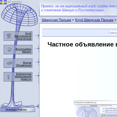
på svenska
Проект, он же виртуальный клуб, создан для 
и сочетания Швеции и Русскоязычных...
Шведская Пальма
>
Клуб Шведская Пальма
Списо
Клуб
Мероприятия
Посетители
Частное объявление 
Фотографии
Маркет
Форум
Объявления
Библиотека
Информация
Новости
Svenska Palmen