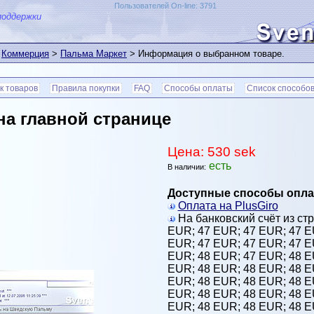
Пользователей On-line: 3791
поддержки
>
Коммерция
>
Пальма Маркет
> Информация о выбранном товаре.
к товаров
Правила покупки
FAQ
Способы оплаты
Список способов
на главной странице
Цена: 530 sek
есть
В наличии:
Доступные способы опла
Оплата на PlusGiro
На банковский счёт из стр
EUR;
47 EUR;
47 EUR;
47 
EUR;
47 EUR;
47 EUR;
47 
EUR;
48 EUR;
47 EUR;
48 
EUR;
48 EUR;
48 EUR;
48 
EUR;
48 EUR;
48 EUR;
48 
EUR;
48 EUR;
48 EUR;
48 
EUR;
48 EUR;
48 EUR;
48 