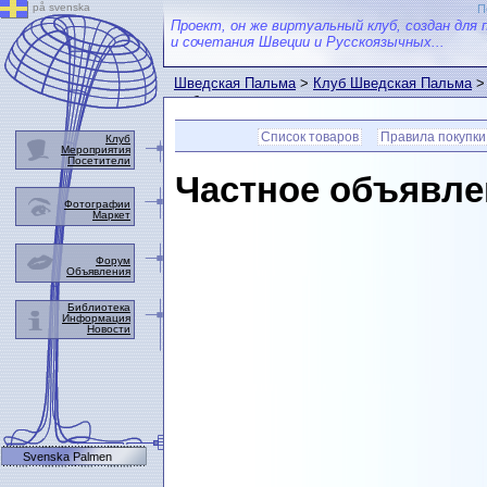
på svenska
П
Проект, он же виртуальный клуб, создан для 
и сочетания Швеции и Русскоязычных...
Шведская Пальма
>
Клуб Шведская Пальма
выбранном товаре.
Список товаров
Правила покупки
Клуб
Мероприятия
Посетители
Частное объявле
Фотографии
Маркет
Форум
Объявления
Библиотека
Информация
Новости
Svenska Palmen