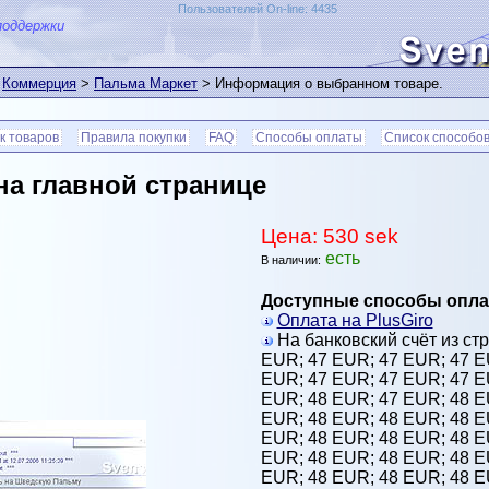
Пользователей On-line: 4435
поддержки
>
Коммерция
>
Пальма Маркет
> Информация о выбранном товаре.
к товаров
Правила покупки
FAQ
Способы оплаты
Список способов
на главной странице
Цена: 530 sek
есть
В наличии:
Доступные способы опла
Оплата на PlusGiro
На банковский счёт из стр
EUR;
47 EUR;
47 EUR;
47 
EUR;
47 EUR;
47 EUR;
47 
EUR;
48 EUR;
47 EUR;
48 
EUR;
48 EUR;
48 EUR;
48 
EUR;
48 EUR;
48 EUR;
48 
EUR;
48 EUR;
48 EUR;
48 
EUR;
48 EUR;
48 EUR;
48 