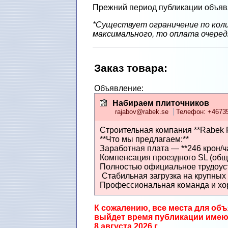
Прежний период публикации объявл
*Существует ограничение по коли
максимального, то оплата очеред
Заказ товарa
:
Объявление:
Набираем плиточников
rajabov@rabek.se
Телефон: +4673
Строительная компания **Rabek P
**Что мы предлагаем:**
Заработная плата — **246 крон/ча
Компенсация проездного SL (общ
Полностью официальное трудоуст
️ Стабильная загрузка на крупных
Профессиональная команда и хор
К сожалению, все места для объ
выйдет время публикации имеющ
8 августа 2026 г.