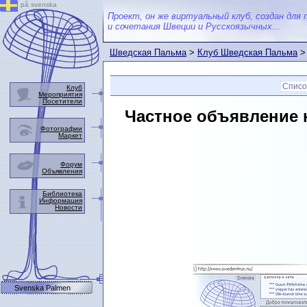
på svenska
Проект, он же виртуальный клуб, создан для 
и сочетания Швеции и Русскоязычных...
Шведская Пальма
>
Клуб Шведская Пальма
Списо
Клуб
Мероприятия
Посетители
Частное объявление 
Фотографии
Маркет
Форум
Объявления
Библиотека
Информация
Новости
Svenska Palmen