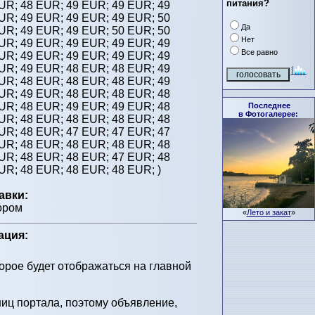
питания?
EUR;
48 EUR;
49 EUR;
49 EUR;
49
EUR;
49 EUR;
49 EUR;
49 EUR;
50
Да
EUR;
49 EUR;
49 EUR;
50 EUR;
50
Нет
EUR;
49 EUR;
49 EUR;
49 EUR;
49
Все равно
EUR;
49 EUR;
49 EUR;
49 EUR;
49
EUR;
49 EUR;
48 EUR;
48 EUR;
49
EUR;
48 EUR;
48 EUR;
48 EUR;
49
EUR;
49 EUR;
48 EUR;
48 EUR;
48
EUR;
48 EUR;
49 EUR;
49 EUR;
48
Последнее
в Фотогалерее:
EUR;
48 EUR;
48 EUR;
48 EUR;
48
EUR;
48 EUR;
47 EUR;
47 EUR;
47
EUR;
48 EUR;
48 EUR;
48 EUR;
48
EUR;
48 EUR;
48 EUR;
47 EUR;
48
EUR;
48 EUR;
48 EUR;
48 EUR;
)
авки:
ором
«
Лето и закат
»
ация:
торое будет отображаться на главной
иц портала, поэтому объявление,