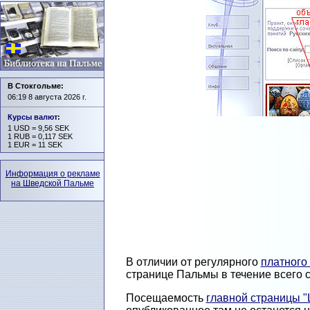
В Стокгольме:
06:19 8 августа 2026 г.
Курсы валют
:
1 USD = 9,56 SEK
1 RUB = 0,117 SEK
1 EUR = 11 SEK
Информация о рекламе
на Шведской Пальме
В отличии от регулярного
платного
странице Пальмы в течение всего с
Посещаемость
главной страницы 