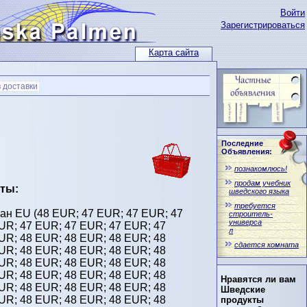
Войти
Зарегистрироваться
Карта сайта
 доставки
Последние
Объявления:
познакомлюсь!
продам учебник
ты:
шведского языка
требуется
ан EU (
48 EUR;
47 EUR;
47 EUR;
47
строитель-
универса
EUR;
47 EUR;
47 EUR;
47 EUR;
47
л
EUR;
48 EUR;
48 EUR;
48 EUR;
48
сдается комната
EUR;
48 EUR;
48 EUR;
48 EUR;
48
EUR;
48 EUR;
48 EUR;
48 EUR;
48
EUR;
48 EUR;
48 EUR;
48 EUR;
48
Нравятся ли вам
EUR;
48 EUR;
48 EUR;
48 EUR;
48
Шведские
EUR;
48 EUR;
48 EUR;
48 EUR;
48
продукты