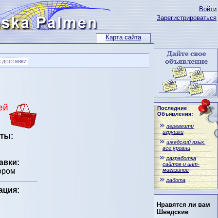
Войти
Зарегистрироваться
Карта сайта
 доставки
ей
Последние
Объявления:
перевезти
игрушки
ты:
шведский язык.
все уровни
разработка
авки:
сайтов и инт-
магазинов
ором
работа
ация:
Нравятся ли вам
Шведские