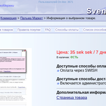
Пользователей On-line: 3671
поддержки
>
Коммерция
>
Пальма Маркет
> Информация о выбранном товаре.
к товаров
Правила покупки
FAQ
Способы оплаты
Список способов
Цена: 35 sek sek / 7 дн
есть
В наличии:
Доступные способы опла
Оплата через SWISH
Доступные способы дост
Включается администрат
Дополнительная информ
Страница товара