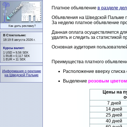
Платное объявление
в разделе де
Объявления на Шведской Пальме пу
За неделю платное объявление про
Данная оплата осуществляется дл
В Стокгольме:
удалять и следить за статистикой 
18:19 8 августа 2026 г.
Основная аудитория пользователе
Курсы валют
:
1 USD = 9,56 SEK
1 RUB = 0,117 SEK
1 EUR = 11 SEK
Преимущества платного объявлени
Расположение вверху списка
Информация о рекламе
на Шведской Пальме
Выделение
розовым цветом
Цены на п
о
7 дней
14 дней
25 дней
40 дней
60 дней