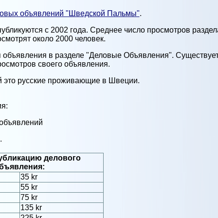
ловых объявлений "Шведской Пальмы"
.
бликуются с 2002 года. Среднее число просмотров раздела
смотрят около 2000 человек.
я объявления в разделе "Деловые Объявления". Существуе
просмотров своего объявления.
й это русские проживающие в Швеции.
я:
 объявлений
.
убликацию делового
бъявления:
35 kr
55 kr
75 kr
135 kr
225 kr