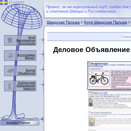
på svenska
Проект, он же виртуальный клуб, создан для 
и сочетания Швеции и Русскоязычных...
Шведская Пальма
>
Клуб Шведская Пальма
Списо
Клуб
Мероприятия
Посетители
Деловое Объявление
Фотографии
Маркет
Форум
Объявления
Библиотека
Информация
Новости
Svenska Palmen