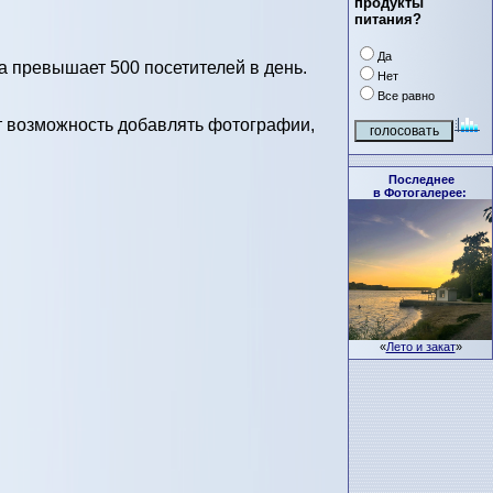
продукты
питания?
Да
 превышает 500 посетителей в день.
Нет
Все равно
т возможность добавлять фотографии,
Последнее
в Фотогалерее:
«
Лето и закат
»