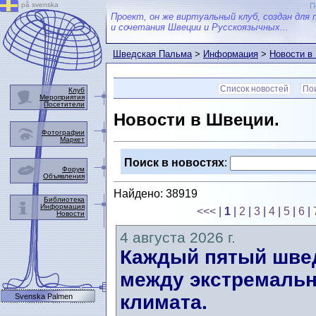
på svenska
П
Проект, он же виртуальный клуб, создан для 
и сочетания Швеции и Русскоязычных...
Шведская Пальма
>
Информация
>
Новости в
Список новостей
Пои
Клуб
Мероприятия
Посетители
Новости в Швеции.
Фотографии
Маркет
Поиск в новостях
:
Форум
Объявления
Найдено: 38919
Библиотека
Информация
<<<
|
1
|
2
|
3
|
4
|
5
|
6
|
Новости
4 августа 2026 г.
Каждый пятый швед
между экстремальн
климата.
Svenska Palmen