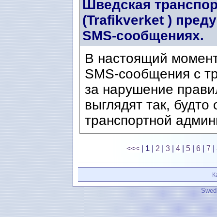
Шведская транспор
(Trafikverket ) пр
SMS-сообщениях.
В настоящий момен
SMS-сообщения с т
за нарушение прави
выглядят так, будто
транспортной админи
<<<
|
1
|
2
|
3
|
4
|
5
|
6
|
7
|
К
Swedi