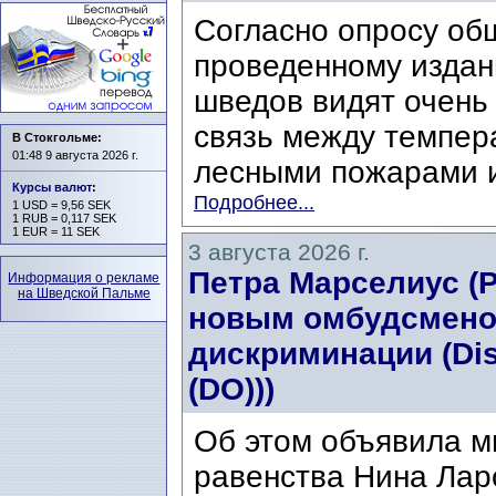
Согласно опросу об
проведенному издани
шведов видят очень
связь между темпер
В Стокгольме:
01:48 9 августа 2026 г.
лесными пожарами и
Курсы валют
:
Подробнее...
1 USD = 9,56 SEK
1 RUB = 0,117 SEK
1 EUR = 11 SEK
3 августа 2026 г.
Петра Марселиус (Pe
Информация о рекламе
на Шведской Пальме
новым омбудсмено
дискриминации (Di
(DO)))
Об этом объявила м
равенства Нина Ларс