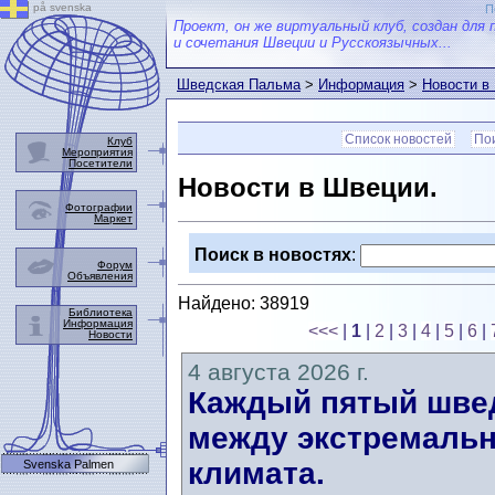
på svenska
П
Проект, он же виртуальный клуб, создан для 
и сочетания Швеции и Русскоязычных...
Шведская Пальма
>
Информация
>
Новости в
Список новостей
Пои
Клуб
Мероприятия
Посетители
Новости в Швеции.
Фотографии
Маркет
Поиск в новостях
:
Форум
Объявления
Найдено: 38919
Библиотека
Информация
<<<
|
1
|
2
|
3
|
4
|
5
|
6
|
Новости
4 августа 2026 г.
Каждый пятый швед
между экстремальн
климата.
Svenska Palmen