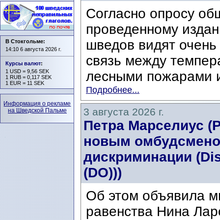
Согласно опросу об
проведенному издани
шведов видят очень
В Стокгольме:
14:10 6 августа 2026 г.
связь между темпер
Курсы валют
:
1 USD = 9,56 SEK
лесными пожарами и
1 RUB = 0,117 SEK
1 EUR = 11 SEK
Подробнее...
Информация о рекламе
3 августа 2026 г.
на Шведской Пальме
Петра Марселиус (Pe
новым омбудсмено
дискриминации (Di
(DO)))
Об этом объявила м
равенства Нина Ларс