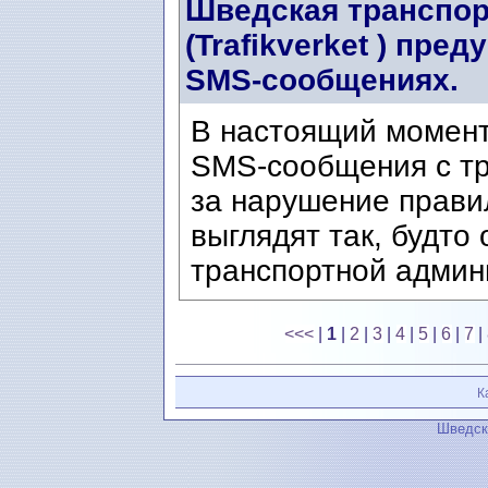
Шведская транспор
(Trafikverket ) пр
SMS-сообщениях.
В настоящий момен
SMS-сообщения с т
за нарушение прави
выглядят так, будто
транспортной админи
<<<
|
1
|
2
|
3
|
4
|
5
|
6
|
7
|
К
Шведск