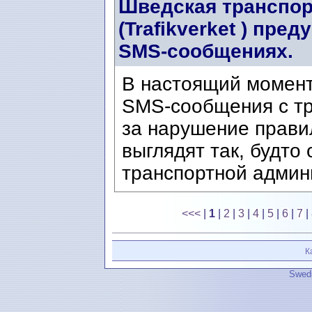
Шведская транспор
(Trafikverket ) пр
SMS-сообщениях.
В настоящий момен
SMS-сообщения с т
за нарушение прави
выглядят так, будто
транспортной админи
<<<
|
1
|
2
|
3
|
4
|
5
|
6
|
7
|
К
Swedi