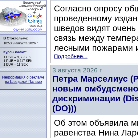
Согласно опросу об
проведенному издани
шведов видят очень
связь между темпер
В Стокгольме:
10:53 9 августа 2026 г.
лесными пожарами и
Курсы валют
:
Подробнее...
1 USD = 9,56 SEK
1 RUB = 0,117 SEK
1 EUR = 11 SEK
3 августа 2026 г.
Петра Марселиус (Pe
Информация о рекламе
на Шведской Пальме
новым омбудсмено
дискриминации (Di
(DO)))
Об этом объявила м
равенства Нина Ларс