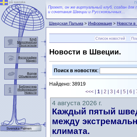
på svenska
П
Проект, он же виртуальный клуб, создан для 
и сочетания Швеции и Русскоязычных...
Шведская Пальма
>
Информация
>
Новости в
Список новостей
Пои
Клуб
Мероприятия
Посетители
Новости в Швеции.
Фотографии
Маркет
Поиск в новостях
:
Форум
Объявления
Найдено: 38919
Библиотека
Информация
<<<
|
1
|
2
|
3
|
4
|
5
|
6
|
Новости
4 августа 2026 г.
Каждый пятый швед
между экстремальн
климата.
Svenska Palmen