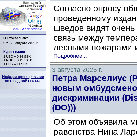
Согласно опросу об
проведенному издани
шведов видят очень
связь между темпер
В Стокгольме:
07:16 6 августа 2026 г.
лесными пожарами и
Курсы валют
:
Подробнее...
1 USD = 9,56 SEK
1 RUB = 0,117 SEK
1 EUR = 11 SEK
3 августа 2026 г.
Петра Марселиус (Pe
Информация о рекламе
на Шведской Пальме
новым омбудсмено
дискриминации (Di
(DO)))
Об этом объявила м
равенства Нина Ларс