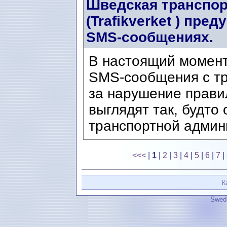
Шведская транспор
(Trafikverket ) пр
SMS-сообщениях.
В настоящий момен
SMS-сообщения с т
за нарушение прави
выглядят так, будто
транспортной админи
<<<
|
1
|
2
|
3
|
4
|
5
|
6
|
7
|
К
Swedi