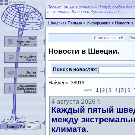
på svenska
П
Проект, он же виртуальный клуб, создан для 
и сочетания Швеции и Русскоязычных...
Шведская Пальма
>
Информация
>
Новости в
Список новостей
Пои
Клуб
Мероприятия
Посетители
Новости в Швеции.
Фотографии
Маркет
Поиск в новостях
:
Форум
Объявления
Найдено: 38919
Библиотека
Информация
<<<
|
1
|
2
|
3
|
4
|
5
|
6
|
Новости
4 августа 2026 г.
Каждый пятый швед
между экстремальн
климата.
Svenska Palmen