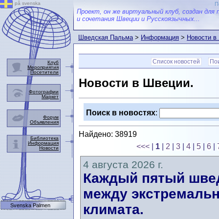
på svenska
П
Проект, он же виртуальный клуб, создан для 
и сочетания Швеции и Русскоязычных...
Шведская Пальма
>
Информация
>
Новости в
Список новостей
Пои
Клуб
Мероприятия
Посетители
Новости в Швеции.
Фотографии
Маркет
Поиск в новостях
:
Форум
Объявления
Найдено: 38919
Библиотека
Информация
<<<
|
1
|
2
|
3
|
4
|
5
|
6
|
Новости
4 августа 2026 г.
Каждый пятый швед
между экстремальн
климата.
Svenska Palmen