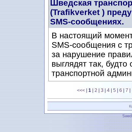
Шведская транспор
(Trafikverket ) пр
SMS-сообщениях.
В настоящий момен
SMS-сообщения с т
за нарушение прави
выглядят так, будто
транспортной админи
<<<
|
1
|
2
|
3
|
4
|
5
|
6
|
7
|
К
Swedi