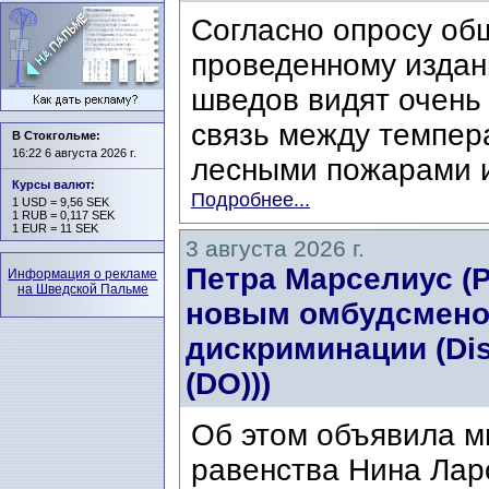
Согласно опросу об
проведенному издани
шведов видят очень
связь между темпер
В Стокгольме:
16:22 6 августа 2026 г.
лесными пожарами и
Курсы валют
:
Подробнее...
1 USD = 9,56 SEK
1 RUB = 0,117 SEK
1 EUR = 11 SEK
3 августа 2026 г.
Петра Марселиус (Pe
Информация о рекламе
на Шведской Пальме
новым омбудсмено
дискриминации (Di
(DO)))
Об этом объявила м
равенства Нина Ларс