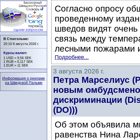
Согласно опросу об
проведенному издани
шведов видят очень
связь между темпер
В Стокгольме:
20:10 8 августа 2026 г.
лесными пожарами и
Курсы валют
:
Подробнее...
1 USD = 9,56 SEK
1 RUB = 0,117 SEK
1 EUR = 11 SEK
3 августа 2026 г.
Петра Марселиус (Pe
Информация о рекламе
на Шведской Пальме
новым омбудсмено
дискриминации (Di
(DO)))
Об этом объявила м
равенства Нина Ларс