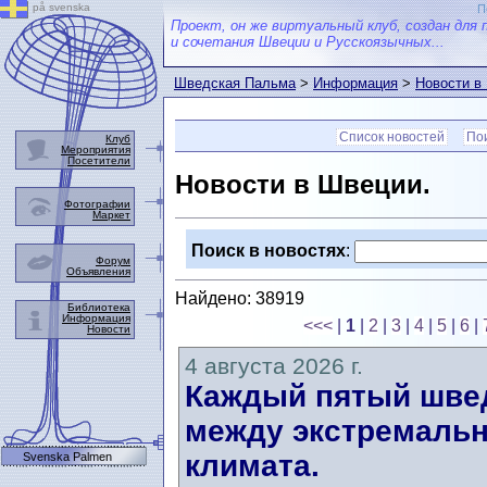
på svenska
П
Проект, он же виртуальный клуб, создан для 
и сочетания Швеции и Русскоязычных...
Шведская Пальма
>
Информация
>
Новости в
Список новостей
Пои
Клуб
Мероприятия
Посетители
Новости в Швеции.
Фотографии
Маркет
Поиск в новостях
:
Форум
Объявления
Найдено: 38919
Библиотека
Информация
<<<
|
1
|
2
|
3
|
4
|
5
|
6
|
Новости
4 августа 2026 г.
Каждый пятый швед
между экстремальн
климата.
Svenska Palmen