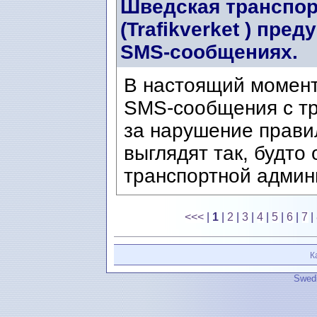
Шведская транспор
(Trafikverket ) пр
SMS-сообщениях.
В настоящий момен
SMS-сообщения с т
за нарушение прави
выглядят так, будто
транспортной админи
<<<
|
1
|
2
|
3
|
4
|
5
|
6
|
7
|
К
Swedi