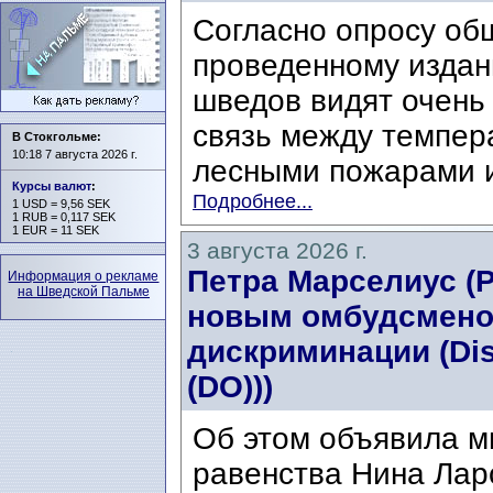
Согласно опросу об
проведенному издани
шведов видят очень
связь между темпер
В Стокгольме:
10:18 7 августа 2026 г.
лесными пожарами и
Курсы валют
:
Подробнее...
1 USD = 9,56 SEK
1 RUB = 0,117 SEK
1 EUR = 11 SEK
3 августа 2026 г.
Петра Марселиус (Pe
Информация о рекламе
на Шведской Пальме
новым омбудсмено
дискриминации (Di
(DO)))
Об этом объявила м
равенства Нина Ларс