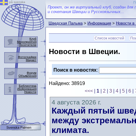
på svenska
П
Проект, он же виртуальный клуб, создан для 
и сочетания Швеции и Русскоязычных...
Шведская Пальма
>
Информация
>
Новости в
Список новостей
Пои
Клуб
Мероприятия
Посетители
Новости в Швеции.
Фотографии
Маркет
Поиск в новостях
:
Форум
Объявления
Найдено: 38919
Библиотека
Информация
<<<
|
1
|
2
|
3
|
4
|
5
|
6
|
Новости
4 августа 2026 г.
Каждый пятый швед
между экстремальн
климата.
Svenska Palmen