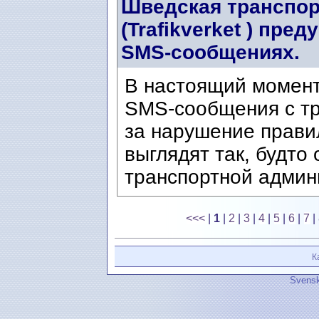
Шведская транспор
(Trafikverket ) пр
SMS-сообщениях.
В настоящий момен
SMS-сообщения с т
за нарушение прави
выглядят так, будто
транспортной админи
<<<
|
1
|
2
|
3
|
4
|
5
|
6
|
7
|
К
Svensk