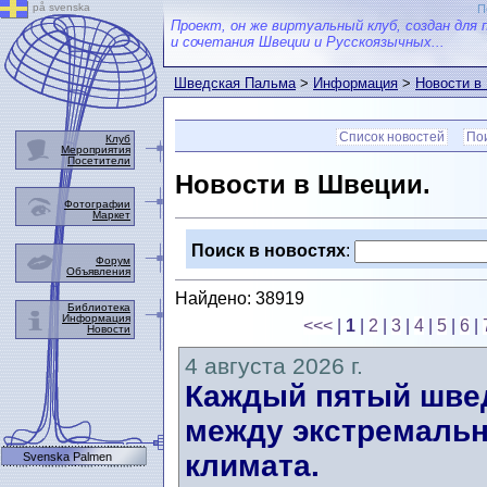
på svenska
П
Проект, он же виртуальный клуб, создан для 
и сочетания Швеции и Русскоязычных...
Шведская Пальма
>
Информация
>
Новости в
Список новостей
Пои
Клуб
Мероприятия
Посетители
Новости в Швеции.
Фотографии
Маркет
Поиск в новостях
:
Форум
Объявления
Найдено: 38919
Библиотека
Информация
<<<
|
1
|
2
|
3
|
4
|
5
|
6
|
Новости
4 августа 2026 г.
Каждый пятый швед
между экстремальн
климата.
Svenska Palmen