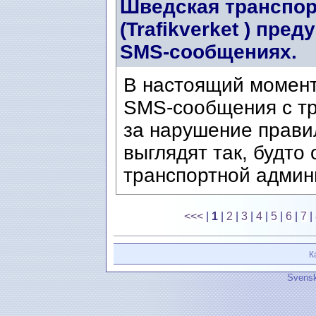
Шведская транспор
(Trafikverket ) пр
SMS-сообщениях.
В настоящий момен
SMS-сообщения с т
за нарушение прави
выглядят так, будто
транспортной админи
<<<
|
1
|
2
|
3
|
4
|
5
|
6
|
7
|
К
Svensk