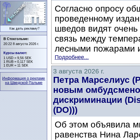
Согласно опросу об
проведенному издани
шведов видят очень
связь между темпер
В Стокгольме:
20:22 8 августа 2026 г.
лесными пожарами и
Курсы валют
:
Подробнее...
1 USD = 9,56 SEK
1 RUB = 0,117 SEK
1 EUR = 11 SEK
3 августа 2026 г.
Петра Марселиус (Pe
Информация о рекламе
на Шведской Пальме
новым омбудсмено
дискриминации (Di
(DO)))
Об этом объявила м
равенства Нина Ларс