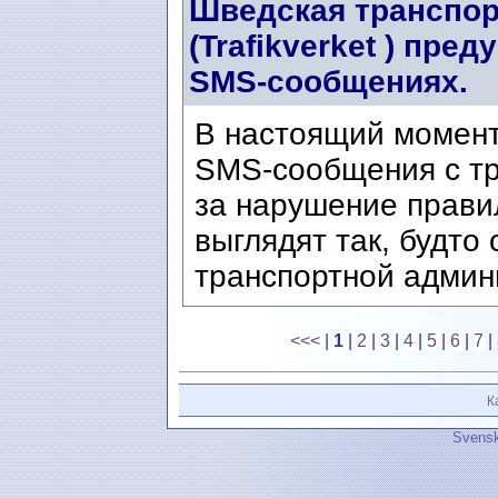
Шведская транспор
(Trafikverket ) пр
SMS-сообщениях.
В настоящий момен
SMS-сообщения с т
за нарушение прави
выглядят так, будто
транспортной админи
<<<
|
1
|
2
|
3
|
4
|
5
|
6
|
7
|
К
Svensk