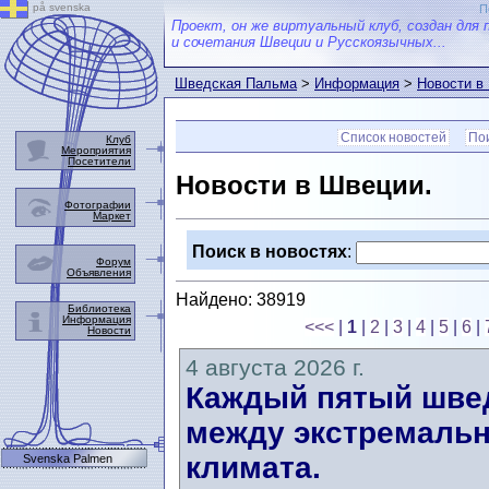
på svenska
П
Проект, он же виртуальный клуб, создан для 
и сочетания Швеции и Русскоязычных...
Шведская Пальма
>
Информация
>
Новости в
Список новостей
Пои
Клуб
Мероприятия
Посетители
Новости в Швеции.
Фотографии
Маркет
Поиск в новостях
:
Форум
Объявления
Найдено: 38919
Библиотека
Информация
<<<
|
1
|
2
|
3
|
4
|
5
|
6
|
Новости
4 августа 2026 г.
Каждый пятый швед
между экстремальн
климата.
Svenska Palmen