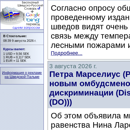
Согласно опросу об
проведенному издани
шведов видят очень
связь между темпер
В Стокгольме:
08:39 9 августа 2026 г.
лесными пожарами и
Курсы валют
:
Подробнее...
1 USD = 9,56 SEK
1 RUB = 0,117 SEK
1 EUR = 11 SEK
3 августа 2026 г.
Петра Марселиус (Pe
Информация о рекламе
на Шведской Пальме
новым омбудсмено
дискриминации (Di
(DO)))
Об этом объявила м
равенства Нина Ларс