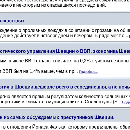
ривело к некоторым из опасавшихся последствий.
ых дождях.
ждение о проливных дождях в сочетании с грозами на обш
ение действует в четверг днем ​​и вечером. В ряде мест о...
тического управления Швеции о ВВП, экономика Швец
м, в июне ВВП страны снизился на 0,2% с учетом сезонны
м ВВП был на 1,4% выше, чем в пр...
Подробнее...
гия в Швеции дешевле всего в середине дня, а не ноч
ергию является прямым результатом количества солнечных
энергетики и климата в муниципалитете Соллентуны (S...
Подро
дин из самых обсуждаемых преступников Швеции.
кт в отношении Йонаса Фалька, которому предъявлены обв