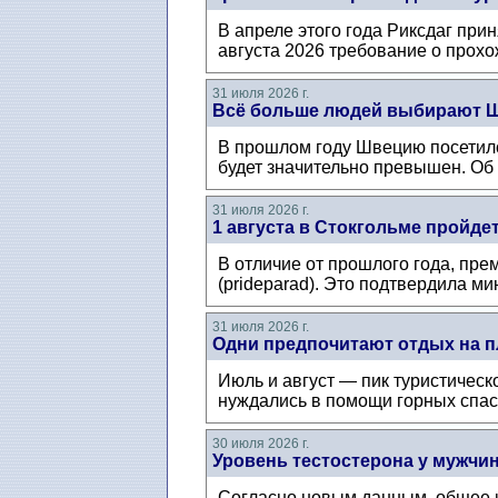
В апреле этого года Риксдаг при
августа 2026 требование о прохож
31 июля 2026 г.
Всё больше людей выбирают Ш
В прошлом году Швецию посетило 
будет значительно превышен. Об 
31 июля 2026 г.
1 августа в Стокгольме пройде
В отличие от прошлого года, пре
(prideparad). Это подтвердила ми
31 июля 2026 г.
Одни предпочитают отдых на п
Июль и август — пик туристическо
нуждались в помощи горных спаса
30 июля 2026 г.
Уровень тестостерона у мужчин
Согласно новым данным, общее ко