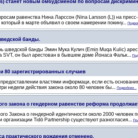
ius) станет новым омбудсменом по вопросам дискримин
росам равенства Нина Ларссон (Nina Larsson (L)) на прес
, который в марте объявил о своем намерении покину...
Подроб
шведской банды.
рь шведской банды Эмин Мука Кулич (Emin Muqa Kulic) арес
а SVT, он был арестован в бывшем доме Йонаса Фальк...
Под
 и 80 зарегистрированных случаев
о предоставлении властями информаци, если есть основания 
ри недели действия закона около 80 человек бы...
Подробнее...
ого закона о гендерном равенстве реформа продолжает 
ого Закона о гендерной идентичности около 2000 человек 
 организации Tidö Partnership существуют разногласия...
Под
са практического вождения отменено.