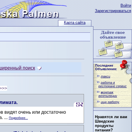
Войти
Зарегистрироваться
Карта сайта
Последние
ширенный поиск
Объявления:
такси
работа в
ресторане сервис
>>>
монтаж
вентиляции
лимата.
ищу работу
в видят очень или достаточно
Нравятся ли вам
 ...
Подробнее...
Шведские
продукты
питания?