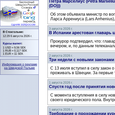
Петра Марселиус (Petra Mårsel
(DO)))
Об этом объявила министр по воп
Ларса Аррениуса (Lars Arrhenius)
3 августа 2026 г.
В Стокгольме:
В Испании арестован главарь 
12:29 6 августа 2026 г.
Прокурор подтвердил, что: глава
Курсы валют
:
вечером, и, по данным телеканал
1 USD = 9,56 SEK
1 RUB = 0,117 SEK
1 EUR = 11 SEK
2 августа 2026 г.
Три недели с новыми законами
Информация о рекламе
С 13 июля вступил в силу закон 
на Шведской Пальме
проживать в Швеции. За первые т
1 августа 2026 г.
Спустя год после принятия нов
С момента вступления в силу нов
своего юридического пола. Внутри
1 августа 2026 г.
Требование о прохождении кур