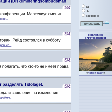
ации (Diskrimineringsombudsman
Да
Нет
с-конференции. Марселиус сменит
Все равно
нее...
Последнее
в Фотогалерее:
тован. Рейд состоялся в субботу
робнее...
полагать, что кто-то не имеет права
«
Лето и закат
»
разделять Tidölaget.
подали заявления на изменение
робнее...