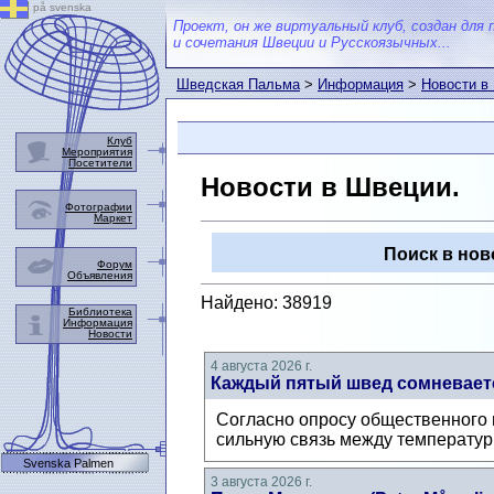
på svenska
Проект, он же виртуальный клуб, создан для 
и сочетания Швеции и Русскоязычных...
Шведская Пальма
>
Информация
>
Новости в
Клуб
Мероприятия
Посетители
Новости в Швеции.
Фотографии
Маркет
Поиск в нов
Форум
Объявления
Найдено: 38919
Библиотека
Информация
Новости
4 августа 2026 г.
Каждый пятый швед сомневаетс
Согласно опросу общественного м
сильную связь между температур
Svenska Palmen
3 августа 2026 г.