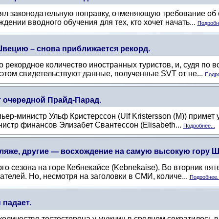
нял законодательную поправку, отменяющую требование об 
дении вводного обучения для тех, кто хочет начать...
Подробне
вецию – снова приближается рекорд.
рекордное количество иностранных туристов, и, судя по все
этом свидетельствуют данные, полученные SVT от не...
Подро
т очередной Прайд-Парад.
мьер-министр Ульф Кристерссон (Ulf Kristersson (M)) приме
нистр финансов Элизабет Свантессон (Elisabeth...
Подробнее...
ляже, другие — восхождение на самую высокую гору Шв
го сезона на горе Кебнекайсе (Kebnekaise). Во вторник пят
телей. Но, несмотря на заголовки в СМИ, количе...
Подробнее..
 падает.
личество тестостерона у мужчин в среднем сократилось вдв