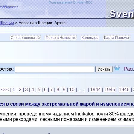
Пользователей On-line: 4503
поддержки
 Швеции
> Новости в Швеции. Архив.
Список новостей
Поиск в Новостях
Календрь
Карта Пальмы
остях
:
Рас
<<<
|
1
|
2
|
3
|
4
|
5
|
6
|
7
|
8
|
9
|
10
| ... ...
|
1944
|
1945
|
1946
|
я в связи между экстремальной жарой и изменением к
нения, проведенному изданием Indikator, почти 80% шведо
ными рекордами, лесными пожарами и изменением климата.