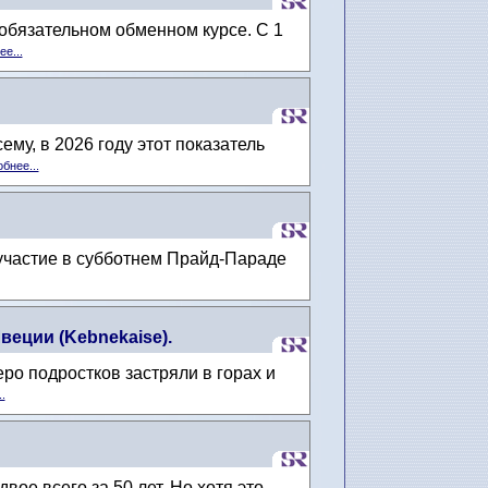
обязательном обменном курсе. С 1
е...
му, в 2026 году этот показатель
бнее...
т участие в субботнем Прайд-Параде
еции (Kebnekaise).
еро подростков застряли в горах и
.
ое всего за 50 лет. Но хотя это