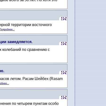
ирной территории восточного
Подробнее...
ии замедляется.
х колебаний по сравнению с
ью.
 часов летом. Расам Шейбех (Rasam
бнее...
инения по четырем пунктам особо