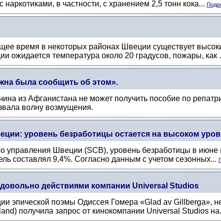
 наркотиками, в частности, с хранением 2,5 тонн кока...
Подро
щее время в некоторых районах Швеции существует высоки
и ожидается температура около 20 градусов, пожары, как .
жна была сообщить об этом».
жчина из Афганистана не может получить пособие по репат
ызвала волну возмущения.
еции: уровень безработицы остается на высоком уров
о управления Швеции (SCB), уровень безработицы в июне в
ель составлял 9,4%. Согласно данным с учетом сезонных...
П
довольно действиями компании Universal Studios
ии эпической поэмы Одиссея Гомера «Glad av Gillberga», 
and) получила запрос от кинокомпании Universal Studios на.