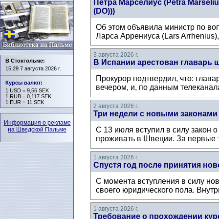
Петра Марселиус (Petra Mårsel
(DO)))
Об этом объявила министр по воп
Ларса Аррениуса (Lars Arrhenius)
3 августа 2026 г.
В Стокгольме:
В Испании арестован главарь 
15:29 7 августа 2026 г.
Прокурор подтвердил, что: глава
Курсы валют
:
вечером, и, по данным телеканал
1 USD = 9,56 SEK
1 RUB = 0,117 SEK
1 EUR = 11 SEK
2 августа 2026 г.
Три недели с новыми законами
Информация о рекламе
С 13 июля вступил в силу закон 
на Шведской Пальме
проживать в Швеции. За первые т
1 августа 2026 г.
Спустя год после принятия нов
С момента вступления в силу нов
своего юридического пола. Внутри
1 августа 2026 г.
Требование о прохождении кур