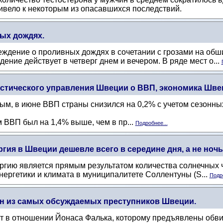
ривело к некоторым из опасавшихся последствий.
ых дождях.
ждение о проливных дождях в сочетании с грозами на обш
ение действует в четверг днем ​​и вечером. В ряде мест о...
тического управления Швеции о ВВП, экономика Швец
м, в июне ВВП страны снизился на 0,2% с учетом сезонны
м ВВП был на 1,4% выше, чем в пр...
Подробнее...
гия в Швеции дешевле всего в середине дня, а не ноч
ергию является прямым результатом количества солнечных
энергетики и климата в муниципалитете Соллентуны (S...
Подро
дин из самых обсуждаемых преступников Швеции.
кт в отношении Йонаса Фалька, которому предъявлены обв