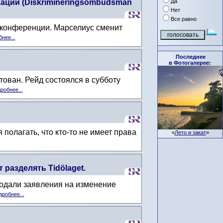
Да
ации (Diskrimineringsombudsman
Нет
Все равно
с-конференции. Марселиус сменит
нее...
Последнее
в Фотогалерее:
тован. Рейд состоялся в субботу
робнее...
полагать, что кто-то не имеет права
«
Лето и закат
»
разделять Tidölaget.
подали заявления на изменение
робнее...