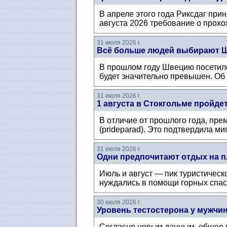
В апреле этого года Риксдаг при
августа 2026 требование о прохож
31 июля 2026 г.
Всё больше людей выбирают Ш
В прошлом году Швецию посетило 
будет значительно превышен. Об 
31 июля 2026 г.
1 августа в Стокгольме пройде
В отличие от прошлого года, пре
(prideparad). Это подтвердила ми
31 июля 2026 г.
Одни предпочитают отдых на п
Июль и август — пик туристическо
нуждались в помощи горных спаса
30 июля 2026 г.
Уровень тестостерона у мужчин
Согласно новым данным, общее ко