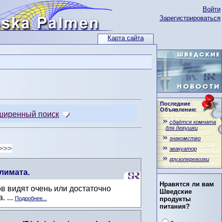
Войти
Зарегистрироваться
Карта сайта
Последние
Объявления:
ширенный поиск
сдаётся комната
для девушки
знакомство
>>>
эвакуатор
грузоперевозки
лимата.
Нравятся ли вам
в видят очень или достаточно
Шведские
 ...
Подробнее...
продукты
питания?