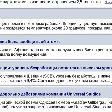
 наркотиками, в частности, с хранением 2,5 тонн кока...
Подро
щее время в некоторых районах Швеции существует высоки
и ожидается температура около 20 градусов, пожары, как .
жна была сообщить об этом».
жчина из Афганистана не может получить пособие по репат
ызвала волну возмущения.
еции: уровень безработицы остается на высоком уров
о управления Швеции (SCB), уровень безработицы в июне в
ель составлял 9,4%. Согласно данным с учетом сезонных...
П
довольно действиями компании Universal Studios
ии эпической поэмы Одиссея Гомера «Glad av Gillberga», 
and) получила запрос от кинокомпании Universal Studios на.