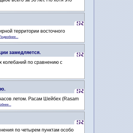
ирной территории восточного
Подробнее...
ии замедляется.
х колебаний по сравнению с
ью.
 часов летом. Расам Шейбех (Rasam
бнее...
инения по четырем пунктам особо