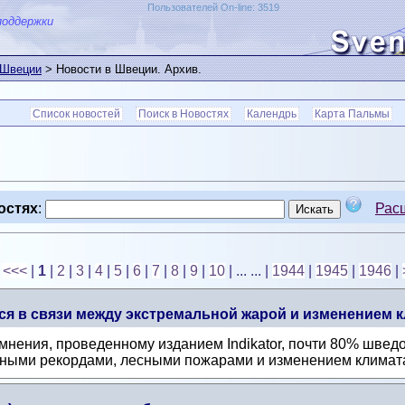
Пользователей On-line: 3519
поддержки
 Швеции
> Новости в Швеции. Архив.
Список новостей
Поиск в Новостях
Календрь
Карта Пальмы
остях
:
Рас
<<<
|
1
|
2
|
3
|
4
|
5
|
6
|
7
|
8
|
9
|
10
| ... ...
|
1944
|
1945
|
1946
|
я в связи между экстремальной жарой и изменением к
нения, проведенному изданием Indikator, почти 80% шведо
ными рекордами, лесными пожарами и изменением климата.