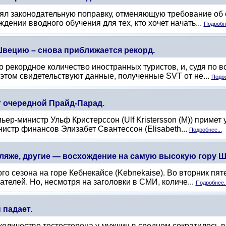
нял законодательную поправку, отменяющую требование об 
дении вводного обучения для тех, кто хочет начать...
Подробне
вецию – снова приближается рекорд.
рекордное количество иностранных туристов, и, судя по все
этом свидетельствуют данные, полученные SVT от не...
Подро
т очередной Прайд-Парад.
мьер-министр Ульф Кристерссон (Ulf Kristersson (M)) приме
нистр финансов Элизабет Свантессон (Elisabeth...
Подробнее...
ляже, другие — восхождение на самую высокую гору Шв
го сезона на горе Кебнекайсе (Kebnekaise). Во вторник пят
телей. Но, несмотря на заголовки в СМИ, количе...
Подробнее..
 падает.
личество тестостерона у мужчин в среднем сократилось вдв