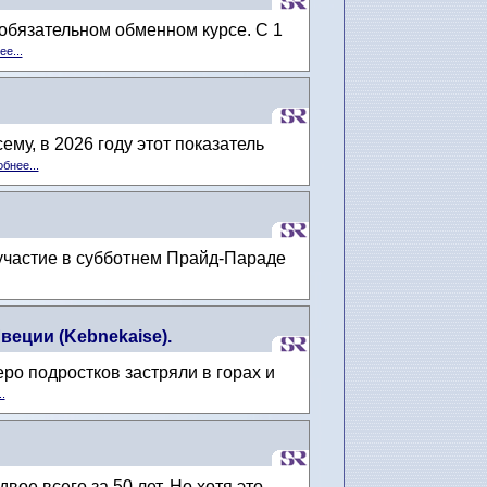
обязательном обменном курсе. С 1
е...
му, в 2026 году этот показатель
бнее...
т участие в субботнем Прайд-Параде
еции (Kebnekaise).
еро подростков застряли в горах и
.
ое всего за 50 лет. Но хотя это