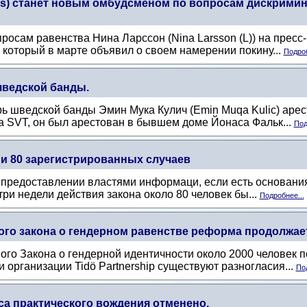
ius) станет новым омбудсменом по вопросам дискримин
росам равенства Нина Ларссон (Nina Larsson (L)) на прес
, который в марте объявил о своем намерении покину...
Подроб
шведской банды.
рь шведской банды Эмин Мука Кулич (Emin Muqa Kulic) арес
а SVT, он был арестован в бывшем доме Йонаса Фальк...
Под
 и 80 зарегистрированных случаев
о предоставлении властями информаци, если есть основания 
ри недели действия закона около 80 человек бы...
Подробнее...
ого закона о гендерном равенстве реформа продолжает 
ого Закона о гендерной идентичности около 2000 человек 
 организации Tidö Partnership существуют разногласия...
Под
са практического вождения отменено.