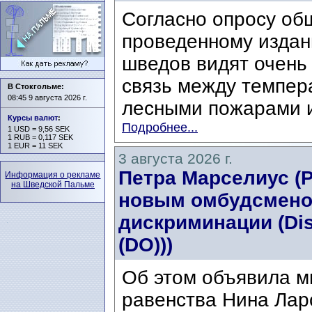
Согласно опросу об
проведенному издани
шведов видят очень
связь между темпер
В Стокгольме:
08:45 9 августа 2026 г.
лесными пожарами и
Курсы валют
:
Подробнее...
1 USD = 9,56 SEK
1 RUB = 0,117 SEK
1 EUR = 11 SEK
3 августа 2026 г.
Петра Марселиус (Pe
Информация о рекламе
на Шведской Пальме
новым омбудсмено
дискриминации (Di
(DO)))
Об этом объявила м
равенства Нина Ларс