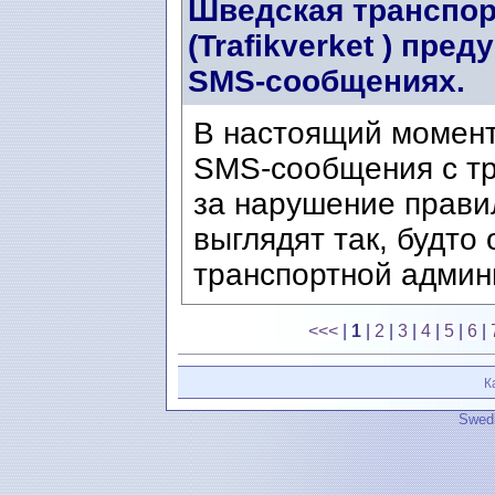
Шведская транспор
(Trafikverket ) пр
SMS-сообщениях.
В настоящий момен
SMS-сообщения с т
за нарушение прави
выглядят так, будто
транспортной админи
<<<
|
1
|
2
|
3
|
4
|
5
|
6
|
К
Swedi