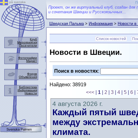
på svenska
П
Проект, он же виртуальный клуб, создан для 
и сочетания Швеции и Русскоязычных...
Шведская Пальма
>
Информация
>
Новости в
Список новостей
Пои
Клуб
Мероприятия
Посетители
Новости в Швеции.
Фотографии
Маркет
Поиск в новостях
:
Форум
Объявления
Найдено: 38919
Библиотека
Информация
<<<
|
1
|
2
|
3
|
4
|
5
|
6
|
Новости
4 августа 2026 г.
Каждый пятый швед
между экстремальн
климата.
Svenska Palmen