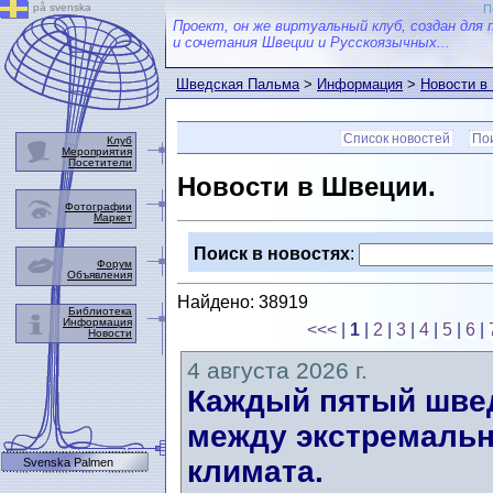
på svenska
П
Проект, он же виртуальный клуб, создан для 
и сочетания Швеции и Русскоязычных...
Шведская Пальма
>
Информация
>
Новости в
Список новостей
Пои
Клуб
Мероприятия
Посетители
Новости в Швеции.
Фотографии
Маркет
Поиск в новостях
:
Форум
Объявления
Найдено: 38919
Библиотека
Информация
<<<
|
1
|
2
|
3
|
4
|
5
|
6
|
Новости
4 августа 2026 г.
Каждый пятый швед
между экстремальн
климата.
Svenska Palmen