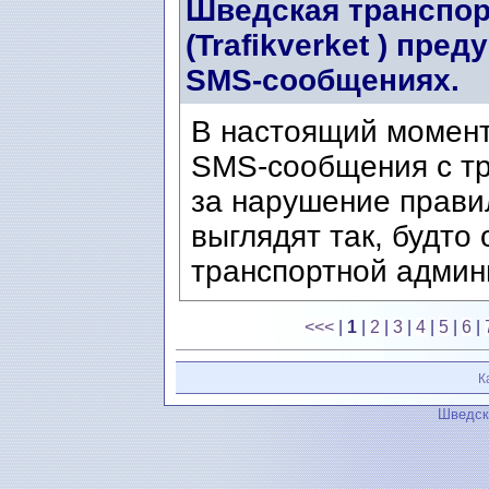
Шведская транспор
(Trafikverket ) пр
SMS-сообщениях.
В настоящий момен
SMS-сообщения с т
за нарушение прави
выглядят так, будто
транспортной админи
<<<
|
1
|
2
|
3
|
4
|
5
|
6
|
К
Шведск