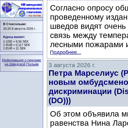
Согласно опросу об
проведенному издани
шведов видят очень
В Стокгольме:
20:20 8 августа 2026 г.
связь между темпер
Курсы валют
:
1 USD = 9,56 SEK
лесными пожарами и
1 RUB = 0,117 SEK
1 EUR = 11 SEK
Подробнее...
Информация о рекламе
3 августа 2026 г.
на Шведской Пальме
Петра Марселиус (Pe
новым омбудсмено
дискриминации (Di
(DO)))
Об этом объявила м
равенства Нина Ларс