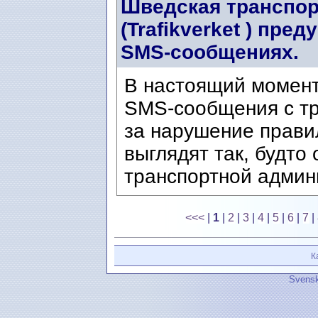
Шведская транспор
(Trafikverket ) пр
SMS-сообщениях.
В настоящий момен
SMS-сообщения с т
за нарушение прави
выглядят так, будто
транспортной админи
<<<
|
1
|
2
|
3
|
4
|
5
|
6
|
7
|
К
Svensk