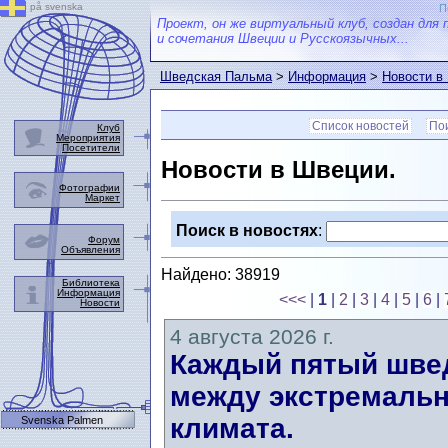
på svenska
П
Проект, он же виртуальный клуб, создан для 
и сочетания Швеции и Русскоязычных...
Шведская Пальма
>
Информация
>
Новости в
Список новостей
Пои
Клуб
Мероприятия
Посетители
Новости в Швеции.
Фотографии
Маркет
Поиск в новостях
:
Форум
Объявления
Найдено: 38919
Библиотека
Информация
<<<
|
1
|
2
|
3
|
4
|
5
|
6
|
Новости
4 августа 2026 г.
Каждый пятый швед
между экстремальн
климата.
Svenska Palmen