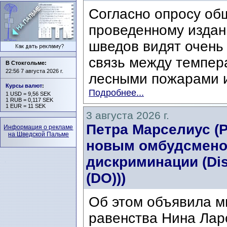
Согласно опросу об
проведенному издани
шведов видят очень
связь между темпер
В Стокгольме:
22:56 7 августа 2026 г.
лесными пожарами и
Курсы валют
:
Подробнее...
1 USD = 9,56 SEK
1 RUB = 0,117 SEK
1 EUR = 11 SEK
3 августа 2026 г.
Петра Марселиус (Pe
Информация о рекламе
на Шведской Пальме
новым омбудсмено
дискриминации (Di
(DO)))
Об этом объявила м
равенства Нина Ларс