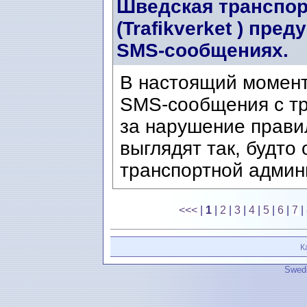
Шведская транспор
(Trafikverket ) пр
SMS-сообщениях.
В настоящий момен
SMS-сообщения с т
за нарушение прави
выглядят так, будто
транспортной админи
<<<
|
1
|
2
|
3
|
4
|
5
|
6
|
7
|
К
Swedi