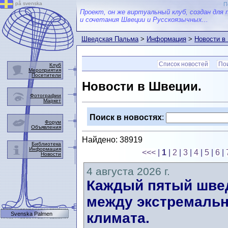
på svenska
П
Проект, он же виртуальный клуб, создан для 
и сочетания Швеции и Русскоязычных...
Шведская Пальма
>
Информация
>
Новости в
Список новостей
Пои
Клуб
Мероприятия
Посетители
Новости в Швеции.
Фотографии
Маркет
Поиск в новостях
:
Форум
Объявления
Найдено: 38919
Библиотека
Информация
<<<
|
1
|
2
|
3
|
4
|
5
|
6
|
Новости
4 августа 2026 г.
Каждый пятый швед
между экстремальн
климата.
Svenska Palmen