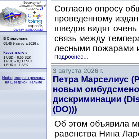
Согласно опросу об
проведенному издани
шведов видят очень
связь между темпер
В Стокгольме:
08:45 9 августа 2026 г.
лесными пожарами и
Курсы валют
:
Подробнее...
1 USD = 9,56 SEK
1 RUB = 0,117 SEK
1 EUR = 11 SEK
3 августа 2026 г.
Петра Марселиус (Pe
Информация о рекламе
на Шведской Пальме
новым омбудсмено
дискриминации (Di
(DO)))
Об этом объявила м
равенства Нина Ларс