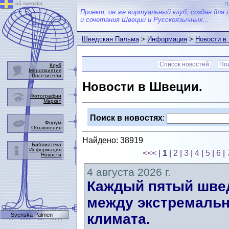
på svenska
П
Проект, он же виртуальный клуб, создан для 
и сочетания Швеции и Русскоязычных...
Шведская Пальма
>
Информация
>
Новости в
Список новостей
Пои
Клуб
Мероприятия
Посетители
Новости в Швеции.
Фотографии
Маркет
Поиск в новостях
:
Форум
Объявления
Найдено: 38919
Библиотека
Информация
<<<
|
1
|
2
|
3
|
4
|
5
|
6
|
Новости
4 августа 2026 г.
Каждый пятый швед
между экстремальн
климата.
Svenska Palmen