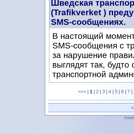
Шведская транспор
(Trafikverket ) пр
SMS-сообщениях.
В настоящий момен
SMS-сообщения с т
за нарушение прави
выглядят так, будто
транспортной админи
<<<
|
1
|
2
|
3
|
4
|
5
|
6
|
7
|
К
Swedi