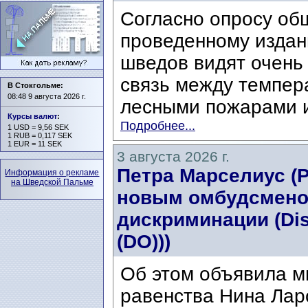
Согласно опросу об
проведенному издани
шведов видят очень
связь между темпер
В Стокгольме:
08:48 9 августа 2026 г.
лесными пожарами и
Курсы валют
:
Подробнее...
1 USD = 9,56 SEK
1 RUB = 0,117 SEK
1 EUR = 11 SEK
3 августа 2026 г.
Петра Марселиус (Pe
Информация о рекламе
на Шведской Пальме
новым омбудсмено
дискриминации (Di
(DO)))
Об этом объявила м
равенства Нина Ларс