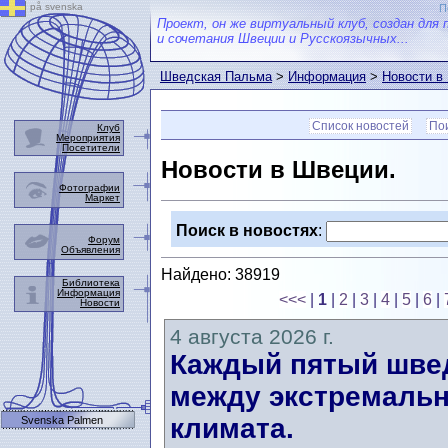
på svenska
П
Проект, он же виртуальный клуб, создан для 
и сочетания Швеции и Русскоязычных...
Шведская Пальма
>
Информация
>
Новости в
Список новостей
Пои
Клуб
Мероприятия
Посетители
Новости в Швеции.
Фотографии
Маркет
Поиск в новостях
:
Форум
Объявления
Найдено: 38919
Библиотека
Информация
<<<
|
1
|
2
|
3
|
4
|
5
|
6
|
Новости
4 августа 2026 г.
Каждый пятый швед
между экстремальн
климата.
Svenska Palmen