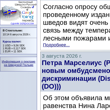
Согласно опросу об
проведенному издани
шведов видят очень
связь между темпер
В Стокгольме:
10:14 6 августа 2026 г.
лесными пожарами и
Курсы валют
:
Подробнее...
1 USD = 9,56 SEK
1 RUB = 0,117 SEK
1 EUR = 11 SEK
3 августа 2026 г.
Петра Марселиус (Pe
Информация о рекламе
на Шведской Пальме
новым омбудсмено
дискриминации (Di
(DO)))
Об этом объявила м
равенства Нина Ларс