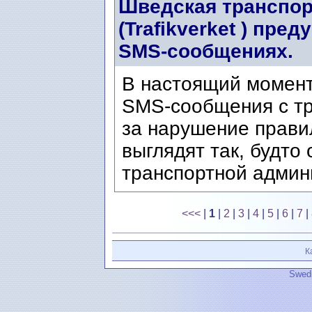
Шведская транспор
(Trafikverket ) пр
SMS-сообщениях.
В настоящий момен
SMS-сообщения с т
за нарушение прави
выглядят так, будто
транспортной админи
<<<
|
1
|
2
|
3
|
4
|
5
|
6
|
7
|
К
Swedi